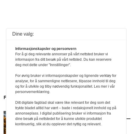
Dine valg:
Informasjonskapsler og personvern
For å gi deg relevante annonser på vårt nettsted bruker vi
informasjon fra ditt besøk på vårt nettsted. Du kan reservere
deg mot dette under "Innstillinger".
For øvrig bruker vi informasjonskapsler og lignende verktøy for
analyse, for å sammenligne nettlesere, tilpasse innhold til deg
og for å utvikle og tilby nødvendig funksjonalitet. Les mer i vår
personvernerklæring.
FLERE SAKER
Ditt digitale fagblad skal være like relevant for deg som det
trykte bladet alltid har vært – bade i redaksjonelt innhold og på
annonseplass. I digital publisering bruker vi informasjon fra
AKTUELT
/
ARKITEKTUR
dine besøk på nettstedet for å kunne utvikle produktet
Slik blir arkitekturhøsten
kontinuerlig, slik at du opplever det nyttig og relevant.