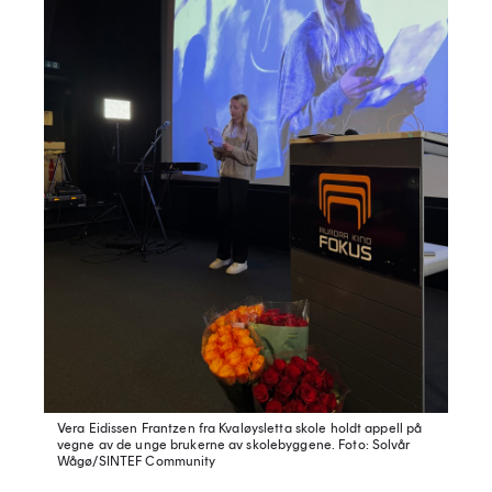
Vera Eidissen Frantzen fra Kvaløysletta skole holdt appell på
vegne av de unge brukerne av skolebyggene.
Foto: Solvår
Wågø/SINTEF Community