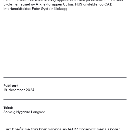
meter. Elevene i de ulike aldersgruppene er fordelt på adskilte uteområder.
Skolen er tegnet av Arkitektgruppen Cubus, HUS arkitekter og CADI
interiørarkitekter.
Foto: Øystein Klakegg
Publisert
19. desember 2024
Tekst:
Solveig Nygaard Langvad
Det fireårige forskningsprosjektet Morgendagens skoler