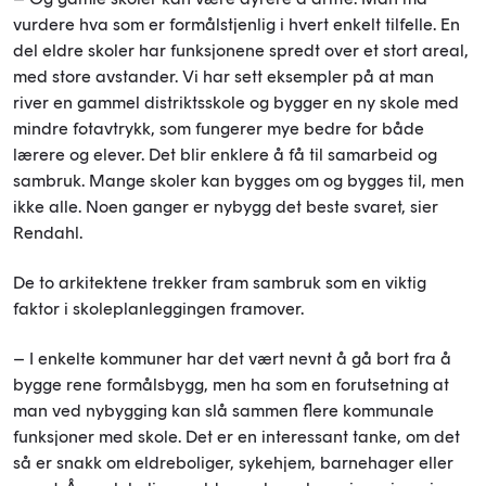
vurdere hva som er formålstjenlig i hvert enkelt tilfelle. En
del eldre skoler har funksjonene spredt over et stort areal,
med store avstander. Vi har sett eksempler på at man
river en gammel distriktsskole og bygger en ny skole med
mindre fotavtrykk, som fungerer mye bedre for både
lærere og elever. Det blir enklere å få til samarbeid og
sambruk. Mange skoler kan bygges om og bygges til, men
ikke alle. Noen ganger er nybygg det beste svaret, sier
Rendahl.
De to arkitektene trekker fram sambruk som en viktig
faktor i skoleplanleggingen framover.
– I enkelte kommuner har det vært nevnt å gå bort fra å
bygge rene formålsbygg, men ha som en forutsetning at
man ved nybygging kan slå sammen flere kommunale
funksjoner med skole. Det er en interessant tanke, om det
så er snakk om eldreboliger, sykehjem, barnehager eller