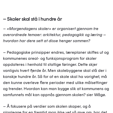
– Skoler skal stå i hundre år
– «Morgendagens skoler» er organisert gjennom tre
overordnede temaer: arkitektur, pedagogikk og læring –
hvordan har dere sett at disse henger sammen?
– Pedagogiske prinsipper endres, læreplaner skiftes ut og
kommunenes areal- og funksjonsprogram for skoler
oppdateres i henhold til statl
ige føringer.
Dette skjer
vanligvis hvert fjerde år.
Men skolebyggene skal stå der i
kanskje hundre år. Så for at e
n skole skal ha varighet, må
den kunne overleve flere perioder med ulike målsettinger
og trender. Hvordan kan man bygge slik at kommunens og
samfunnets mål kan oppnås gjennom skolen? sier Wågø.
– Å fokusere på verdier som skolen skaper, og å
planlegge for en fremtid man ikke vet så mye om, har det