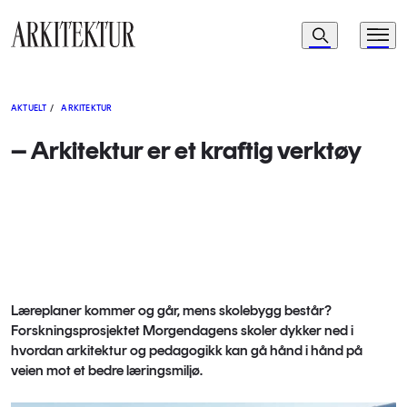
Navigasjon
Søk
Meny
Til startsiden
AKTUELT
/
ARKITEKTUR
– Arkitektur er et kraftig verktøy
Læreplaner kommer og går, mens skolebygg består?
Forskningsprosjektet Morgendagens skoler dykker ned i
hvordan arkitektur og pedagogikk kan gå hånd i hånd på
veien mot et bedre læringsmiljø.