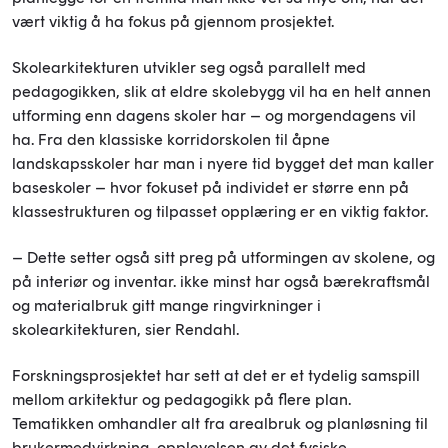
vært viktig å ha fokus på gjennom prosjektet.
Skolearkitekturen utvikler seg også parallelt med
pedagogikken, slik at eldre skolebygg vil ha en helt annen
utforming enn dagens skoler har – og morgendagens vil
ha. Fra den klassiske korridorskolen til åpne
landskapsskoler har man i nyere tid bygget det man kaller
baseskoler – hvor fokuset på individet er større enn på
klassestrukturen og tilpasset opplæring er en viktig faktor.
– Dette setter også sitt preg på utformingen av skolene, og
på interiør og inventar. ikke minst har også bærekraftsmål
og materialbruk gitt mange ringvirkninger i
skolearkitekturen, sier Rendahl.
Forskningsprosjektet har sett at det er et tydelig samspill
mellom arkitektur og pedagogikk på flere plan.
Tematikken omhandler alt fra arealbruk og planløsning til
brukermedvirkning, opplevelsen av det fysiske