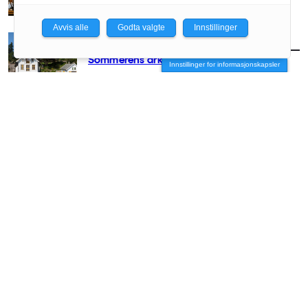
Avvis alle
Godta valgte
Innstillinger
AKTUELT
/
ARKITEKTUR
Sommerens arkitekturguide
Innstillinger for informasjonskapsler
AKTUELT
/
ARKITEKTUR
– Arkitekter hører hjemme på festivaler
AKTUELT
/
ARKITEKTUR
Minnestedet som tvang seg frem
AKTUELT
/
ARKITEKTUR