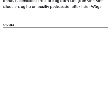
annet. Å samlokalisere eldre og barn kan gi en vinn-vinn
situasjon, og ha en positiv psykososial effekt, sier Wågø.
ANNONSE