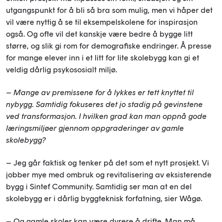
utgangspunkt for å bli så bra som mulig, men vi håper det
vil være nyttig å se til eksempelskolene for inspirasjon
også. Og ofte vil det kanskje være bedre å bygge litt
større, og slik gi rom for demografiske endringer. Å presse
for mange elever inn i et litt for lite skolebygg kan gi et
veldig dårlig psykososialt miljø.
– Mange av premissene for å lykkes er tett knyttet til
nybygg. Samtidig fokuseres det jo stadig på gevinstene
ved transformasjon. I hvilken grad kan man oppnå gode
læringsmiljøer gjennom oppgraderinger av gamle
skolebygg?
– Jeg går faktisk og tenker på det som et nytt prosjekt. Vi
jobber mye med ombruk og revitalisering av eksisterende
bygg i Sintef Community. Samtidig ser man at en del
skolebygg er i dårlig byggteknisk forfatning, sier Wågø.
– Og gamle skoler kan være dyrere å drifte. Man må