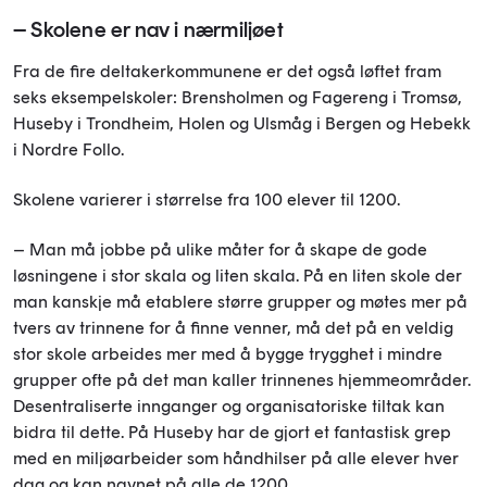
– Skolene er nav i nærmiljøet
Fra de fire deltakerkommunene er det også løftet fram
seks eksempelskoler: Brensholmen og Fagereng i Tromsø,
Huseby i Trondheim, Holen og Ulsmåg i Bergen og Hebekk
i Nordre Follo.
Skolene varierer i størrelse fra 100 elever til 1200.
– Man må jobbe på ulike måter for å skape de gode
løsningene i stor skala og liten skala. På en liten skole der
man kanskje må etablere større grupper og møtes mer på
tvers av trinnene for å finne venner, må det på en veldig
stor skole arbeides mer med å bygge trygghet i mindre
grupper ofte på det man kaller trinnenes hjemmeområder.
Desentraliserte innganger og organisatoriske tiltak kan
bidra til dette. På Huseby har de gjort et fantastisk grep
med en miljøarbeider som håndhilser på alle elever hver
dag og kan navnet på alle de 1200.