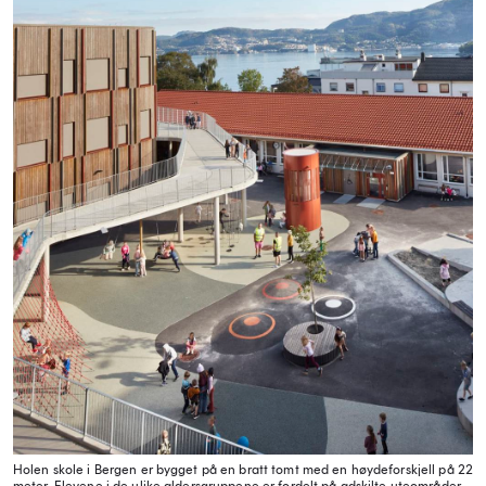
Holen skole i Bergen er bygget på en bratt tomt med en høydeforskjell på 22