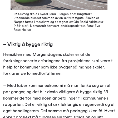
På Ulsmåg skole i bydel Fana i Bergen er et langstrakt
uteområde bundet sammen av en aktivitetsgate. Skolen er
Norges første i massivtre og er tegnet av Ola Roald Arkitektur
(nå Holar). Norconsult har vært landskapsarkitekt.
Foto: Eva
Rosa Hollup
– Viktig å bygge riktig
Hensikten med Morgendagens skoler er at de
forskningsbaserte erfaringene fra prosjektene skal være til
hjelp for kommuner som ikke bygger så mange skoler,
forklarer de to medforfatterne.
– Med laber kommuneøkonomi må man tenke seg om et
par ganger, og det blir desto viktigere å bygge riktig. Vi
kommer derfor med noen anbefalinger til kommunene i
rapporten. Det er viktig at arkitektur gis en egenverdi og et
eget handlingsrom. Det samme må pedagogikken få. Hvert
enkelt prosjekt må tilpasses sin tomt, situasjon og sitt