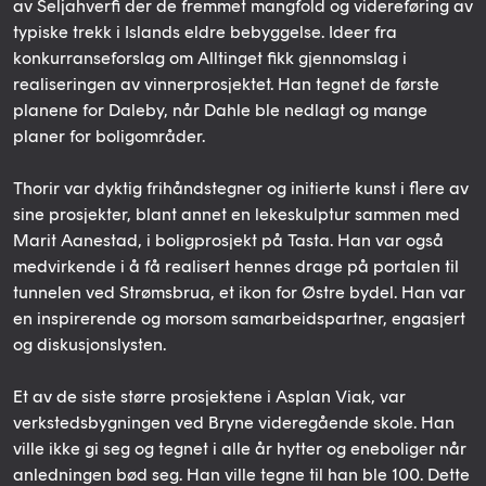
av Seljahverfi der de fremmet mangfold og videreføring av
typiske trekk i Islands eldre bebyggelse. Ideer fra
konkurranseforslag om Alltinget fikk gjennomslag i
realiseringen av vinnerprosjektet. Han tegnet de første
planene for Daleby, når Dahle ble nedlagt og mange
planer for boligområder.
Thorir var dyktig frihåndstegner og initierte kunst i flere av
sine prosjekter, blant annet en lekeskulptur sammen med
Marit Aanestad, i boligprosjekt på Tasta. Han var også
medvirkende i å få realisert hennes drage på portalen til
tunnelen ved Strømsbrua, et ikon for Østre bydel. Han var
en inspirerende og morsom samarbeidspartner, engasjert
og diskusjonslysten.
Et av de siste større prosjektene i Asplan Viak, var
verkstedsbygningen ved Bryne videregående skole. Han
ville ikke gi seg og tegnet i alle år hytter og eneboliger når
anledningen bød seg. Han ville tegne til han ble 100. Dette