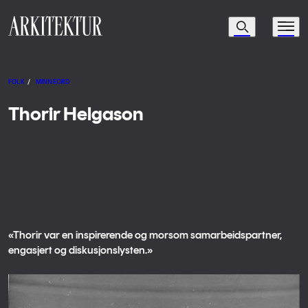
Navigasjon
Søk
Meny
Til startsiden
FOLK
/
MINNEORD
Thorir Helgason
«Thorir var en inspirerende og morsom samarbeidspartner,
engasjert og diskusjonslysten.»