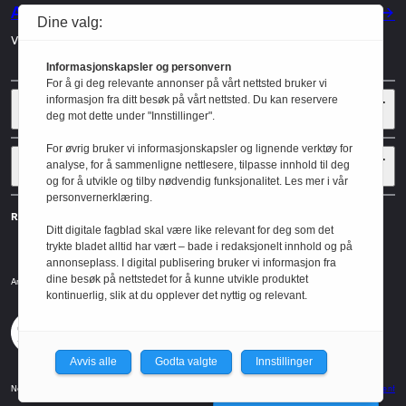
Annonser
Dine valg:
Vil du annonsere i Arkitektur? Les mer her.
Informasjonskapsler og personvern
For å gi deg relevante annonser på vårt nettsted bruker vi
Sider
informasjon fra ditt besøk på vårt nettsted. Du kan reservere
deg mot dette under "Innstillinger".
For øvrig bruker vi informasjonskapsler og lignende verktøy for
Følg oss
analyse, for å sammenligne nettlesere, tilpasse innhold til deg
og for å utvikle og tilby nødvendig funksjonalitet. Les mer i vår
personvernerklæring.
Redaktør
Ditt digitale fagblad skal være like relevant for deg som det
Gaute Brochmann
trykte bladet alltid har vært – bade i redaksjonelt innhold og på
annonseplass. I digital publisering bruker vi informasjon fra
dine besøk på nettstedet for å kunne utvikle produktet
Norske arkitekters landsforbund.
Arkitektur er et tidsskrift utgitt av
kontinuerlig, slik at du opplever det nyttig og relevant.
NAL
Redaktørplakaten
Avvis alle
Godta valgte
Innstillinger
Norske Arkitekters Landsforbund
Design: Spoon
Utvikler: Xlent