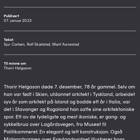
Publisert
07. januar 2023
Tekst:
Sjur Carlsen, Rolf Skjelstad, Marit Aanestad
Til minne om
Thorir Helgason
Thorir Helgason døde 7. desember, 78 år gammel. Selv om
han var født i Skien, utdannet arkitekt i Tyskland, arbeidet
syv år som arkitekt på Island og bodde ett år i Italia, var
det i Stavanger og Rogaland han satte sine arkitektoniske
spor. Ett av de tydeligste og mest ikoniske, er gang- og
sykkelbrua over Lagårdsvegen, fra Museet til
Politikammeret. En elegant og lett konstruksjon. Også
Midgardsormen over Frøylandsvatnet illustrerer hans