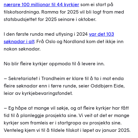
nærare 100 millionar til 44 kyrkjer
som ei start på
tilskotsordninga. Ramma for 2025 vil bli lagt fram med
statsbudsjettet for 2025 seinare i oktober.
I den første runda med utlysing i 2024
var det 103
søknadar i alt
. Frå Oslo og Nordland kom det ikkje inn
nokon søknadar.
No blir fleire kyrkjer oppmoda til å levere inn.
– Sekretariatet i Trondheim er klare til å ta i mot enda
fleire søknadar enn i førre runde, seier Oddbjørn Eide,
leiar av kyrkjebevaringsfondet.
– Eg håpe at mange vil søkje, og at fleire kyrkjer har fått
tid til å planleggje prosjekta sine. Vi veit at det er mange
kyrkjer som framleis er i startgropa av prosjekta sine.
Venteleg kjem vi til å tildele tilskot i løpet av januar 2025.