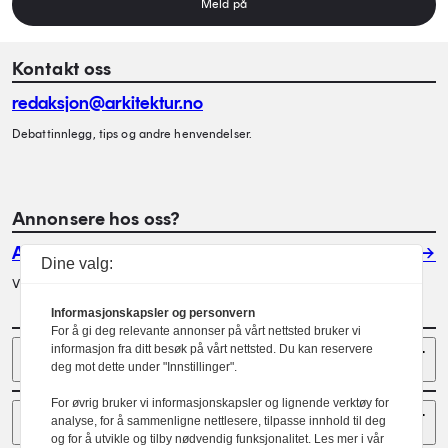
Meld på
Kontakt oss
redaksjon@arkitektur.no
Debattinnlegg, tips og andre henvendelser.
Annonsere hos oss?
Annonser
Dine valg:
Vil du annonsere i Arkitektur? Les mer her.
Informasjonskapsler og personvern
For å gi deg relevante annonser på vårt nettsted bruker vi
Sider
informasjon fra ditt besøk på vårt nettsted. Du kan reservere
deg mot dette under "Innstillinger".
For øvrig bruker vi informasjonskapsler og lignende verktøy for
Følg oss
analyse, for å sammenligne nettlesere, tilpasse innhold til deg
og for å utvikle og tilby nødvendig funksjonalitet. Les mer i vår