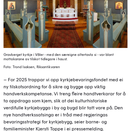
Gravberget kyrkje i Våler - med den særeigne altertavla si - var blant
mottakarane av tilskot tidlegare i haust.
Foto: Trond Isaksen, Riksantikvaren
– For 2025 trappar vi opp kyrkjebevaringsfondet med ei
ny tilskotsordning for å sikre og bygge opp viktig
handverkskompetanse. Vi treng fleire handtverkarar for å
ta oppdraga som kjem, slik at dei kulturhistoriske
verdifulle kyrkjebygga i by og bygd blir tatt vare på. Den
nye handtverkssatsinga er i tråd med regjeringas
bevaringsstrategi for kyrkjebygg, seier barne- og
familieminister Kjersti Toppe i ei pressemelding.