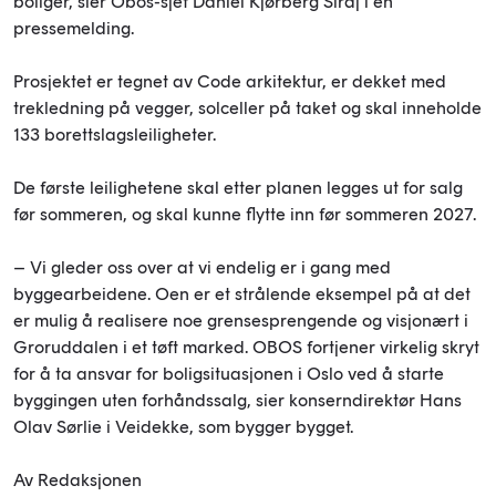
boliger, sier Obos-sjef Daniel Kjørberg Siraj i en
pressemelding.
Prosjektet er tegnet av Code arkitektur, er dekket med
trekledning på vegger, solceller på taket og skal inneholde
133 borettslagsleiligheter.
De første leilighetene skal etter planen legges ut for salg
før sommeren, og skal kunne flytte inn før sommeren 2027.
– Vi gleder oss over at vi endelig er i gang med
byggearbeidene. Oen er et strålende eksempel på at det
er mulig å realisere noe grensesprengende og visjonært i
Groruddalen i et tøft marked. OBOS fortjener virkelig skryt
for å ta ansvar for boligsituasjonen i Oslo ved å starte
byggingen uten forhåndssalg, sier konserndirektør Hans
Olav Sørlie i Veidekke, som bygger bygget.
Av Redaksjonen