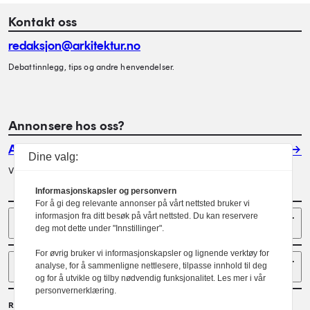
Kontakt oss
redaksjon@arkitektur.no
Debattinnlegg, tips og andre henvendelser.
Annonsere hos oss?
Annonser
Dine valg:
Vil du annonsere i Arkitektur? Les mer her.
Informasjonskapsler og personvern
For å gi deg relevante annonser på vårt nettsted bruker vi
Sider
informasjon fra ditt besøk på vårt nettsted. Du kan reservere
deg mot dette under "Innstillinger".
For øvrig bruker vi informasjonskapsler og lignende verktøy for
Følg oss
analyse, for å sammenligne nettlesere, tilpasse innhold til deg
og for å utvikle og tilby nødvendig funksjonalitet. Les mer i vår
personvernerklæring.
Redaktør