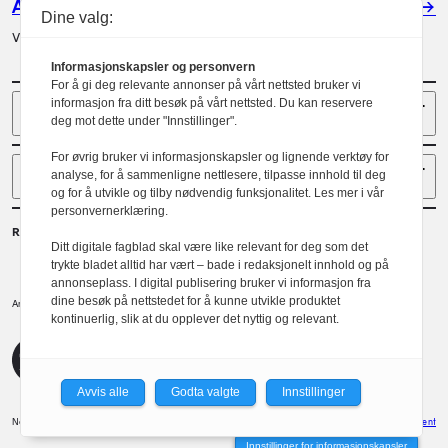
Annonser
Dine valg:
Vil du annonsere i Arkitektur? Les mer her.
Informasjonskapsler og personvern
For å gi deg relevante annonser på vårt nettsted bruker vi
Sider
informasjon fra ditt besøk på vårt nettsted. Du kan reservere
deg mot dette under "Innstillinger".
For øvrig bruker vi informasjonskapsler og lignende verktøy for
Følg oss
analyse, for å sammenligne nettlesere, tilpasse innhold til deg
og for å utvikle og tilby nødvendig funksjonalitet. Les mer i vår
personvernerklæring.
Redaktør
Ditt digitale fagblad skal være like relevant for deg som det
Gaute Brochmann
trykte bladet alltid har vært – bade i redaksjonelt innhold og på
annonseplass. I digital publisering bruker vi informasjon fra
dine besøk på nettstedet for å kunne utvikle produktet
Norske arkitekters landsforbund.
Arkitektur er et tidsskrift utgitt av
kontinuerlig, slik at du opplever det nyttig og relevant.
NAL
Redaktørplakaten
Avvis alle
Godta valgte
Innstillinger
Norske Arkitekters Landsforbund
Design: Spoon
Utvikler: Xlent
Innstillinger for informasjonskapsler