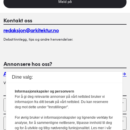
Meld på
Kontakt oss
redaksjon@arkitektur.no
Debattinnlegg, tips og andre henvendelser.
Annonsere hos oss?
Annonser
Dine valg:
Vil du annonsere i Arkitektur? Les mer her.
Informasjonskapsler og personvern
For å gi deg relevante annonser på vårt nettsted bruker vi
Sider
informasjon fra ditt besøk på vårt nettsted. Du kan reservere
deg mot dette under "Innstillinger".
For øvrig bruker vi informasjonskapsler og lignende verktøy for
Følg oss
analyse, for å sammenligne nettlesere, tilpasse innhold til deg
og for å utvikle og tilby nødvendig funksjonalitet. Les mer i vår