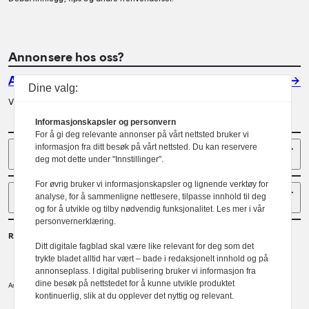
Annonsere hos oss?
Annonser
Dine valg:
Vil du annonsere i Arkitektur? Les mer her.
Informasjonskapsler og personvern
For å gi deg relevante annonser på vårt nettsted bruker vi
Sider
informasjon fra ditt besøk på vårt nettsted. Du kan reservere
deg mot dette under "Innstillinger".
For øvrig bruker vi informasjonskapsler og lignende verktøy for
Følg oss
analyse, for å sammenligne nettlesere, tilpasse innhold til deg
og for å utvikle og tilby nødvendig funksjonalitet. Les mer i vår
personvernerklæring.
Redaktør
Ditt digitale fagblad skal være like relevant for deg som det
Gaute Brochmann
trykte bladet alltid har vært – bade i redaksjonelt innhold og på
annonseplass. I digital publisering bruker vi informasjon fra
dine besøk på nettstedet for å kunne utvikle produktet
Norske arkitekters landsforbund.
Arkitektur er et tidsskrift utgitt av
kontinuerlig, slik at du opplever det nyttig og relevant.