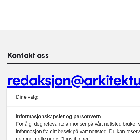
Kontakt oss
redaksjon@arkitektu
Debattinnlegg, tips og andre henvendelser.
Dine valg:
Informasjonskapsler og personvern
For å gi deg relevante annonser på vårt nettsted bruker v
informasjon fra ditt besøk på vårt nettsted. Du kan reser
Footer hovednavigasjon
deg mot dette under "Innstillinger".