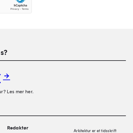
s?
r
ur? Les mer her.
on
Redaktør
Arkitektur er et tidsskrift