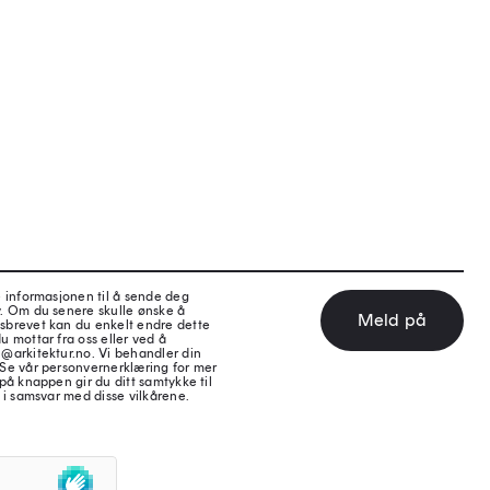
e informasjonen til å sende deg
v. Om du senere skulle ønske å
Meld på
sbrevet kan du enkelt endre dette
u mottar fra oss eller ved å
@arkitektur.no. Vi behandler din
 Se vår personvernerklæring for mer
på knappen gir du ditt samtykke til
 i samsvar med disse vilkårene.