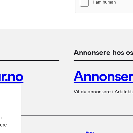
Annonsere hos os
r.no
Annonse
Vil du annonsere i Arkitekt
i
vere
Footer sekundærnavigasj
Fag