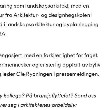
rfaring som landskapsarkitekt, med en
r fra Arkitektur- og designhøgskolen i
rad i landskapsarkitektur og byplanlegging
SA.
gasjert, med en forkjærlighet for faget.
or mennesker og er særlig opptatt av byliv
ig leder Ole Rydningen i pressemeldingen.
ny kollega? På bransjeflyttefot? Send oss
er seg i arkitektenes arbeidsliv: