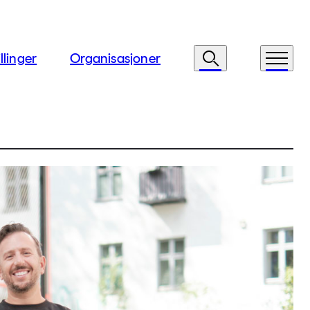
llinger
Organisasjoner
Søk
Meny