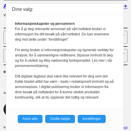
Annonser
Dine valg:
Vil du annonsere i Arkitektur? Les mer her.
Informasjonskapsler og personvern
For å gi deg relevante annonser på vårt nettsted bruker vi
Sider
informasjon fra ditt besøk på vårt nettsted. Du kan reservere
deg mot dette under "Innstillinger".
For øvrig bruker vi informasjonskapsler og lignende verktøy for
Følg oss
analyse, for å sammenligne nettlesere, tilpasse innhold til deg
og for å utvikle og tilby nødvendig funksjonalitet. Les mer i vår
personvernerklæring.
Redaktør
Ditt digitale fagblad skal være like relevant for deg som det
Gaute Brochmann
trykte bladet alltid har vært – bade i redaksjonelt innhold og på
annonseplass. I digital publisering bruker vi informasjon fra
dine besøk på nettstedet for å kunne utvikle produktet
Norske arkitekters landsforbund.
Arkitektur er et tidsskrift utgitt av
kontinuerlig, slik at du opplever det nyttig og relevant.
NAL
Redaktørplakaten
Avvis alle
Godta valgte
Innstillinger
Norske Arkitekters Landsforbund
Design: Spoon
Utvikler: Xlent