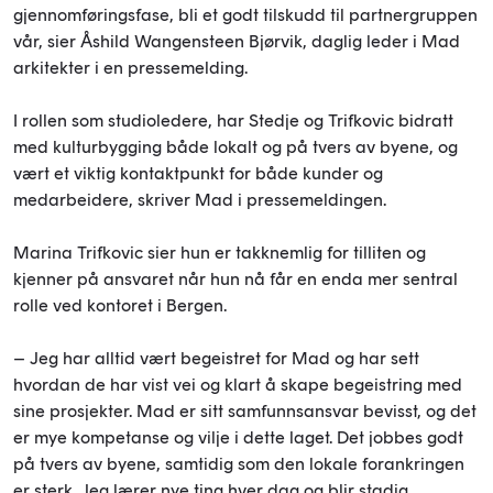
gjennomføringsfase, bli et godt tilskudd til partnergruppen
vår, sier Åshild Wangensteen Bjørvik, daglig leder i Mad
arkitekter i en pressemelding.
I rollen som studioledere, har Stedje og Trifkovic bidratt
med kulturbygging både lokalt og på tvers av byene, og
vært et viktig kontaktpunkt for både kunder og
medarbeidere, skriver Mad i pressemeldingen.
Marina Trifkovic sier hun er takknemlig for tilliten og
kjenner på ansvaret når hun nå får en enda mer sentral
rolle ved kontoret i Bergen.
– Jeg har alltid vært begeistret for Mad og har sett
hvordan de har vist vei og klart å skape begeistring med
sine prosjekter. Mad er sitt samfunnsansvar bevisst, og det
er mye kompetanse og vilje i dette laget. Det jobbes godt
på tvers av byene, samtidig som den lokale forankringen
er sterk. Jeg lærer nye ting hver dag og blir stadig