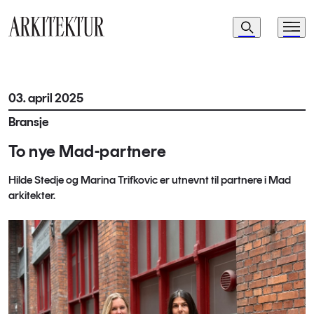
Navigasjon
Søk
Meny
Til startsiden
03. april 2025
Bransje
To nye Mad-partnere
Hilde Stedje og Marina Trifkovic er utnevnt til partnere i Mad
arkitekter.