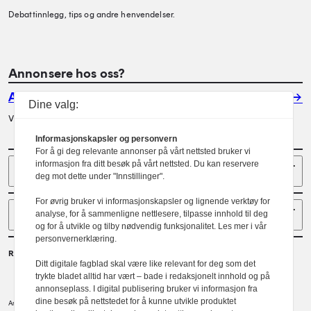
Debattinnlegg, tips og andre henvendelser.
Annonsere hos oss?
Annonser
Dine valg:
Vil du annonsere i Arkitektur? Les mer her.
Informasjonskapsler og personvern
For å gi deg relevante annonser på vårt nettsted bruker vi
Sider
informasjon fra ditt besøk på vårt nettsted. Du kan reservere
deg mot dette under "Innstillinger".
For øvrig bruker vi informasjonskapsler og lignende verktøy for
Følg oss
analyse, for å sammenligne nettlesere, tilpasse innhold til deg
og for å utvikle og tilby nødvendig funksjonalitet. Les mer i vår
personvernerklæring.
Redaktør
Ditt digitale fagblad skal være like relevant for deg som det
Gaute Brochmann
trykte bladet alltid har vært – bade i redaksjonelt innhold og på
annonseplass. I digital publisering bruker vi informasjon fra
dine besøk på nettstedet for å kunne utvikle produktet
Norske arkitekters landsforbund.
Arkitektur er et tidsskrift utgitt av