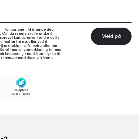
e informasjonen til å sende deg
v. Om du senere skulle ønske å
Meld på
sbrevet kan du enkelt endre dette
u mottar fra oss eller ved å
@arkitektur.no. Vi behandler din
 Se vår personvernerklæring for mer
på knappen gir du ditt samtykke til
 i samsvar med disse vilkårene.