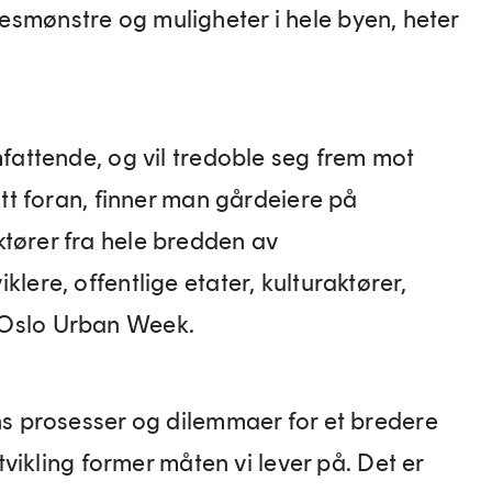
lsesmønstre og muligheter i hele byen, heter
attende, og vil tredoble seg frem mot
t foran, finner man gårdeiere på
rer fra hele bredden av
viklere, offentlige etater, kulturaktører,
er Oslo Urban Week.
 prosesser og dilemmaer for et bredere
vikling former måten vi lever på. Det er