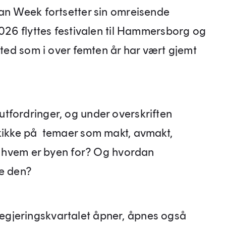
ban Week fortsetter sin omreisende
2026 flyttes festivalen til Hammersborg og
sted som i over femten år har vært gjemt
tfordringer, og under overskriften
kikke på temaer som makt, avmakt,
or hvem er byen for? Og hvordan
le den?
gjeringskvartalet åpner, åpnes også