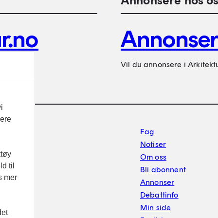
Annonsere hos os
r.no
Annonse
Vil du annonsere i Arkitekt
i
vere
Footer sekundærnavigasj
Fag
Notiser
ktøy
Om oss
d til
Bli abonnent
es mer
Annonser
Debattinfo
Min side
det