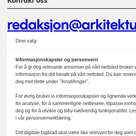
Kontakt oss
redaksjon@arkitektu
Debattinnlegg, tips og andre henvendelser.
Dine valg:
Informasjonskapsler og personvern
For å gi deg relevante annonser på vårt nettsted bruker v
informasjon fra ditt besøk på vårt nettsted. Du kan reser
Footer hovednavigasjon
deg mot dette under "Innstillinger".
Aktuelt
Meninger
For øvrig bruker vi informasjonskapsler og lignende ver
for analyse, for å sammenligne nettlesere, tilpasse innhol
Prosjekter
deg og for å utvikle og tilby nødvendig funksjonalitet. L
Folk
i vår personvernerklæring.
Ledige stillinger
Ditt digitale fagblad skal være like relevant for deg som 