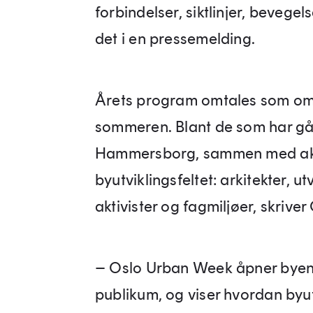
forbindelser, siktlinjer, bevege
det i en pressemelding.
Årets program omtales som omf
sommeren. Blant de som har gåt
Hammersborg, sammen med aktø
byutviklingsfeltet: arkitekter, ut
aktivister og fagmiljøer, skriv
– Oslo Urban Week åpner byens
publikum, og viser hvordan byut