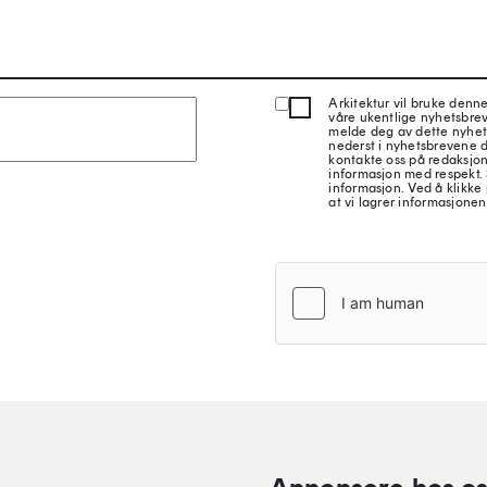
Arkitektur vil bruke denn
våre ukentlige nyhetsbre
melde deg av dette nyhet
nederst i nyhetsbrevene d
kontakte oss på redaksjon
informasjon med respekt.
informasjon. Ved å klikke 
at vi lagrer informasjonen