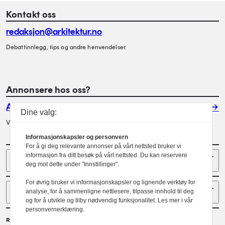
Kontakt oss
redaksjon@arkitektur.no
Debattinnlegg, tips og andre henvendelser.
Annonsere hos oss?
Annonser
Dine valg:
Vil du annonsere i Arkitektur? Les mer her.
Informasjonskapsler og personvern
For å gi deg relevante annonser på vårt nettsted bruker vi
Sider
informasjon fra ditt besøk på vårt nettsted. Du kan reservere
deg mot dette under "Innstillinger".
For øvrig bruker vi informasjonskapsler og lignende verktøy for
Følg oss
analyse, for å sammenligne nettlesere, tilpasse innhold til deg
og for å utvikle og tilby nødvendig funksjonalitet. Les mer i vår
personvernerklæring.
Redaktør