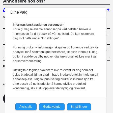
Annonsere hos oss?
Annonser
Dine valg:
Vil du annonsere i Arkitektur? Les mer her.
Informasjonskapsler og personvern
For å gi deg relevante annonser på vårt nettsted bruker vi
Sider
informasjon fra ditt besøk på vårt nettsted. Du kan reservere
deg mot dette under "Innstillinger".
For øvrig bruker vi informasjonskapsler og lignende verktøy for
Følg oss
analyse, for å sammenligne nettlesere, tilpasse innhold til deg
og for å utvikle og tilby nødvendig funksjonalitet. Les mer i vår
personvernerklæring.
Redaktør
Ditt digitale fagblad skal være like relevant for deg som det
Gaute Brochmann
trykte bladet alltid har vært – bade i redaksjonelt innhold og på
annonseplass. I digital publisering bruker vi informasjon fra
dine besøk på nettstedet for å kunne utvikle produktet
Norske arkitekters landsforbund.
Arkitektur er et tidsskrift utgitt av
kontinuerlig, slik at du opplever det nyttig og relevant.
NAL
Redaktørplakaten
Avvis alle
Godta valgte
Innstillinger