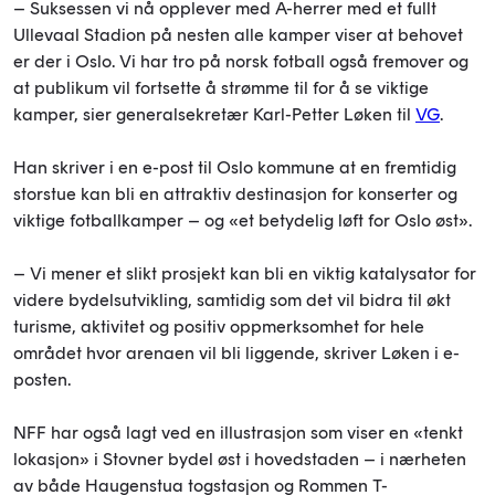
– Suksessen vi nå opplever med A-herrer med et fullt
Ullevaal Stadion på nesten alle kamper viser at behovet
er der i Oslo. Vi har tro på norsk fotball også fremover og
at publikum vil fortsette å strømme til for å se viktige
kamper, sier generalsekretær Karl-Petter Løken til
VG
.
Han skriver i en e-post til Oslo kommune at en fremtidig
storstue kan bli en attraktiv destinasjon for konserter og
viktige fotballkamper – og «et betydelig løft for Oslo øst».
– Vi mener et slikt prosjekt kan bli en viktig katalysator for
videre bydelsutvikling, samtidig som det vil bidra til økt
turisme, aktivitet og positiv oppmerksomhet for hele
området hvor arenaen vil bli liggende, skriver Løken i e-
posten.
NFF har også lagt ved en illustrasjon som viser en «tenkt
lokasjon» i Stovner bydel øst i hovedstaden – i nærheten
av både Haugenstua togstasjon og Rommen T-