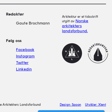
on
Redaktør
Arkitektur er et tidsskrift
Norske
utgitt av
Gaute Brochmann
arkitekters
landsforbund.
Følg oss
NAL
Redaktørplakat
Facebook
Instagram
Twitter
Linkedin
e Arkitekters Landsforbund
Design: Spoon
Utvikler: Xlent