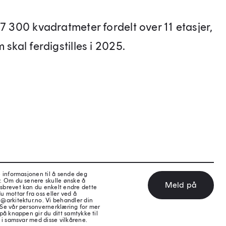
17 300 kvadratmeter fordelt over 11 etasjer,
 skal ferdigstilles i 2025.
e informasjonen til å sende deg
v. Om du senere skulle ønske å
Meld på
sbrevet kan du enkelt endre dette
u mottar fra oss eller ved å
@arkitektur.no. Vi behandler din
 Se vår personvernerklæring for mer
på knappen gir du ditt samtykke til
 i samsvar med disse vilkårene.