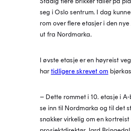
Stadig flere brikker faller på p
seg i Oslo sentrum. I dag kunn
rom over flere etasjer i den nye
ut fra Nordmarka.
I øvste etasje er en høyreist v
har
tidligere skrevet om
bjørkas
– Dette rommet i 10. etasje i A-b
se inn til Nordmarka og til det 
snakker virkelig om en kortreist 
prosjektdirektør Jard Bringedal