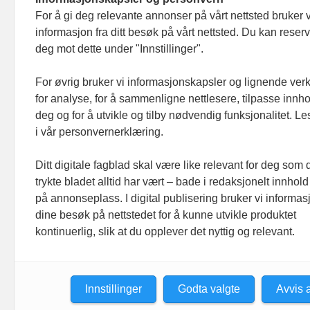
For å gi deg relevante annonser på vårt nettsted bruker v
informasjon fra ditt besøk på vårt nettsted. Du kan reser
Footer hovednavigasjon
deg mot dette under "Innstillinger".
Aktuelt
Meninger
For øvrig bruker vi informasjonskapsler og lignende ver
for analyse, for å sammenligne nettlesere, tilpasse innhol
Prosjekter
deg og for å utvikle og tilby nødvendig funksjonalitet. L
Folk
i vår personvernerklæring.
Ledige stillinger
Ditt digitale fagblad skal være like relevant for deg som 
Organisasjoner
trykte bladet alltid har vært – bade i redaksjonelt innhold
på annonseplass. I digital publisering bruker vi informasj
dine besøk på nettstedet for å kunne utvikle produktet
kontinuerlig, slik at du opplever det nyttig og relevant.
Innstillinger
Godta valgte
Avvis a