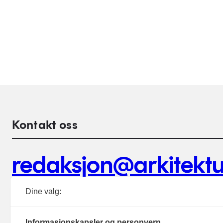
Kontakt oss
redaksjon@arkitektu
Debattinnlegg, tips og andre henvendelser.
Dine valg:
Informasjonskapsler og personvern