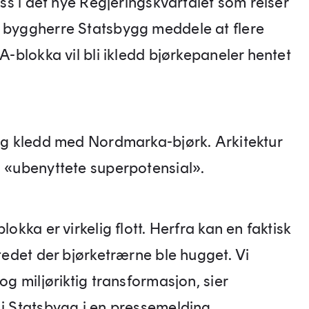
lass i det nye Regjeringskvartalet som reiser
e byggherre Statsbygg meddele at flere
 A-blokka vil bli ikledd bjørkepaneler hentet
egg kledd med Nordmarka-bjørk. Arkitektur
 «ubenyttete superpotensial».
lokka er virkelig flott. Herfra kan en faktisk
stedet der bjørketrærne ble hugget. Vi
og miljøriktig transformasjon, sier
 i Statsbygg i en pressemelding.