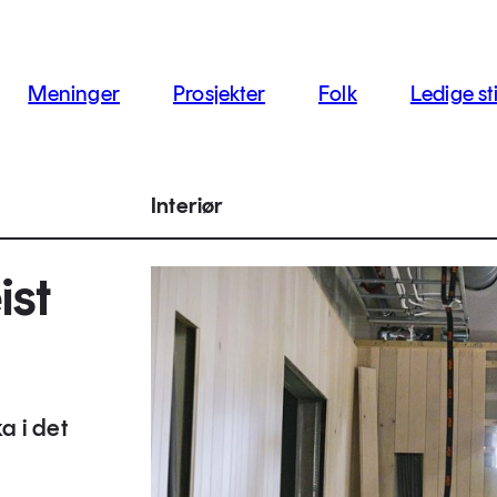
jon
Meninger
Prosjekter
Folk
Ledige sti
Interiør
ist
a i det