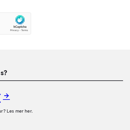
s?
r
ur? Les mer her.