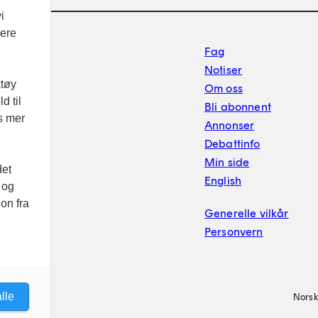
i
vere
Footer sekundærnavigasj
Fag
Notiser
ktøy
Om oss
d til
Bli abonnent
es mer
Annonser
Debattinfo
Min side
det
English
 og
on fra
Generelle vilkår
Personvern
lle
Norsk