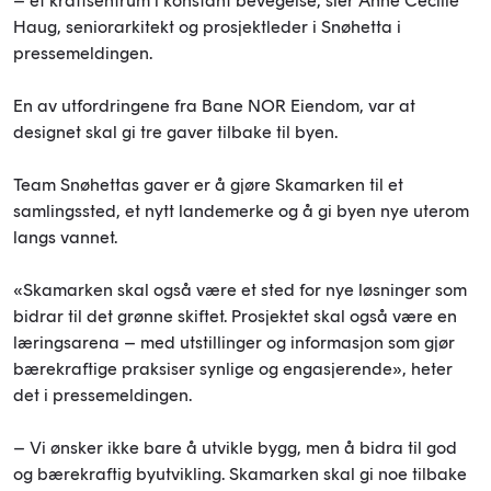
– et kraftsentrum i konstant bevegelse, sier Anne Cecilie
Haug, seniorarkitekt og prosjektleder i Snøhetta i
pressemeldingen.
En av utfordringene fra Bane NOR Eiendom, var at
designet skal gi tre gaver tilbake til byen.
Team Snøhettas gaver er å gjøre Skamarken til et
samlingssted, et nytt landemerke og å gi byen nye uterom
langs vannet.
«Skamarken skal også være et sted for nye løsninger som
bidrar til det grønne skiftet. Prosjektet skal også være en
læringsarena – med utstillinger og informasjon som gjør
bærekraftige praksiser synlige og engasjerende», heter
det i pressemeldingen.
– Vi ønsker ikke bare å utvikle bygg, men å bidra til god
og bærekraftig byutvikling. Skamarken skal gi noe tilbake