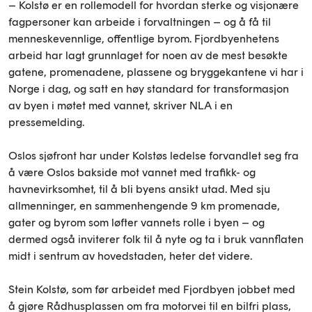
– Kolstø er en rollemodell for hvordan sterke og visjonære
fagpersoner kan arbeide i forvaltningen – og å få til
menneskevennlige, offentlige byrom. Fjordbyenhetens
arbeid har lagt grunnlaget for noen av de mest besøkte
gatene, promenadene, plassene og bryggekantene vi har i
Norge i dag, og satt en høy standard for transformasjon
av byen i møtet med vannet, skriver NLA i en
pressemelding.
Oslos sjøfront har under Kolstøs ledelse forvandlet seg fra
å være Oslos bakside mot vannet med trafikk- og
havnevirksomhet, til å bli byens ansikt utad. Med sju
allmenninger, en sammenhengende 9 km promenade,
gater og byrom som løfter vannets rolle i byen – og
dermed også inviterer folk til å nyte og ta i bruk vannflaten
midt i sentrum av hovedstaden, heter det videre.
Stein Kolstø, som før arbeidet med Fjordbyen jobbet med
å gjøre Rådhusplassen om fra motorvei til en bilfri plass,