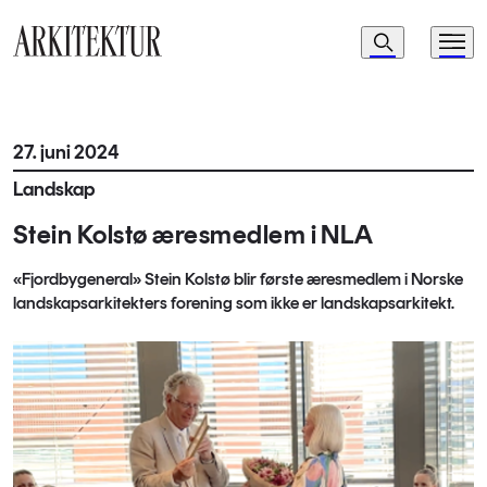
Navigasjon
Søk
Meny
Til startsiden
27. juni 2024
Landskap
Stein Kolstø æresmedlem i NLA
«Fjordbygeneral» Stein Kolstø blir første
æresmedlem i Norske
landskapsarkitekters forening som ikke er landskapsarkitekt.