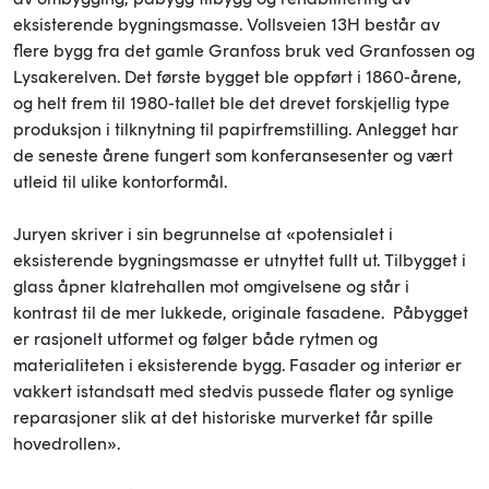
eksisterende bygningsmasse. Vollsveien 13H består av
flere bygg fra det gamle Granfoss bruk ved Granfossen og
Lysakerelven. Det første bygget ble oppført i 1860-årene,
og helt frem til 1980-tallet ble det drevet forskjellig type
produksjon i tilknytning til papirfremstilling. Anlegget har
de seneste årene fungert som konferansesenter og vært
utleid til ulike kontorformål.
Juryen skriver i sin begrunnelse at «potensialet i
eksisterende bygningsmasse er utnyttet fullt ut. Tilbygget i
glass åpner klatrehallen mot omgivelsene og står i
kontrast til de mer lukkede, originale fasadene. Påbygget
er rasjonelt utformet og følger både rytmen og
materialiteten i eksisterende bygg. Fasader og interiør er
vakkert istandsatt med stedvis pussede flater og synlige
reparasjoner slik at det historiske murverket får spille
hovedrollen».