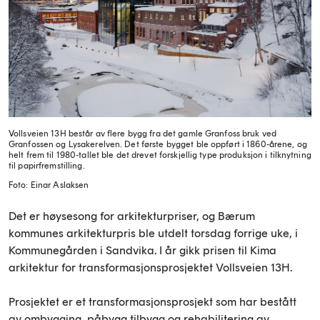
Vollsveien 13H består av flere bygg fra det gamle Granfoss bruk ved
Granfossen og Lysakerelven. Det første bygget ble oppført i 1860-årene, og
helt frem til 1980-tallet ble det drevet forskjellig type produksjon i tilknytning
til papirfremstilling.
Foto: Einar Aslaksen
Det er høysesong for arkitekturpriser, og Bærum
kommunes arkitekturpris ble utdelt torsdag forrige uke, i
Kommunegården i Sandvika. I år gikk prisen til Kima
arkitektur for transformasjonsprosjektet Vollsveien 13H.
Prosjektet er et transformasjonsprosjekt som har bestått
av ombygging, påbygg tilbygg og rehabilitering av