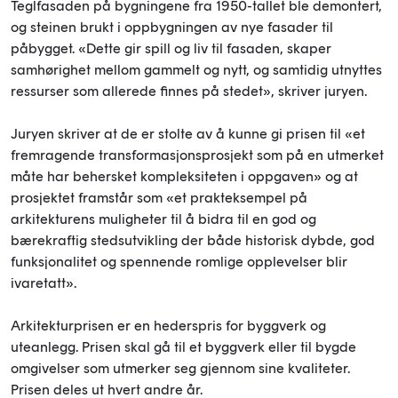
Teglfasaden på bygningene fra 1950-tallet ble demontert,
og steinen brukt i oppbygningen av nye fasader til
påbygget. «Dette gir spill og liv til fasaden, skaper
samhørighet mellom gammelt og nytt, og samtidig utnyttes
ressurser som allerede finnes på stedet», skriver juryen.
Juryen skriver at de er stolte av å kunne gi prisen til «et
fremragende transformasjonsprosjekt som på en utmerket
måte har behersket kompleksiteten i oppgaven» og at
prosjektet framstår som «et prakteksempel på
arkitekturens muligheter til å bidra til en god og
bærekraftig stedsutvikling der både historisk dybde, god
funksjonalitet og spennende romlige opplevelser blir
ivaretatt».
Arkitekturprisen er en hederspris for byggverk og
uteanlegg. Prisen skal gå til et byggverk eller til bygde
omgivelser som utmerker seg gjennom sine kvaliteter.
Prisen deles ut hvert andre år.