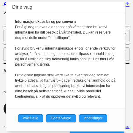
Annonser
Dine valg:
Vil du annonsere i Arkitektur? Les mer her.
Informasjonskapsler og personvern
For å gi deg relevante annonser på vårt nettsted bruker vi
Sider
informasjon fra ditt besøk på vårt nettsted. Du kan reservere
deg mot dette under "Innstillinger".
For øvrig bruker vi informasjonskapsler og lignende verktøy for
Følg oss
analyse, for å sammenligne nettlesere, tilpasse innhold til deg
og for å utvikle og tilby nødvendig funksjonalitet. Les mer i vår
personvernerklæring.
Redaktør
Ditt digitale fagblad skal være like relevant for deg som det
Gaute Brochmann
trykte bladet alltid har vært – bade i redaksjonelt innhold og på
annonseplass. I digital publisering bruker vi informasjon fra
dine besøk på nettstedet for å kunne utvikle produktet
Norske arkitekters landsforbund.
Arkitektur er et tidsskrift utgitt av
kontinuerlig, slik at du opplever det nyttig og relevant.
NAL
Redaktørplakaten
Avvis alle
Godta valgte
Innstillinger
Norske Arkitekters Landsforbund
Design: Spoon
Utvikler: Xlent