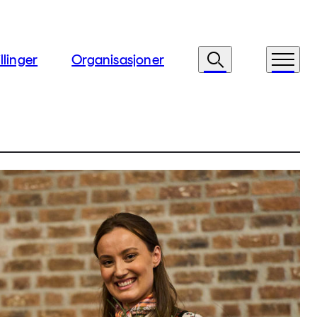
llinger
Organisasjoner
Søk
Meny