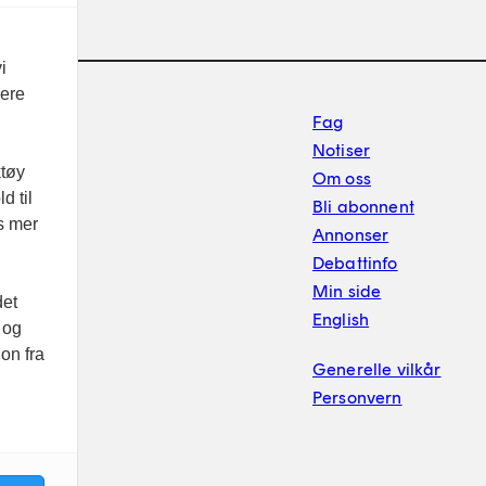
i
vere
Footer sekundærnavigasj
Fag
Notiser
ktøy
Om oss
d til
Bli abonnent
es mer
Annonser
Debattinfo
Min side
det
English
 og
on fra
Generelle vilkår
Personvern