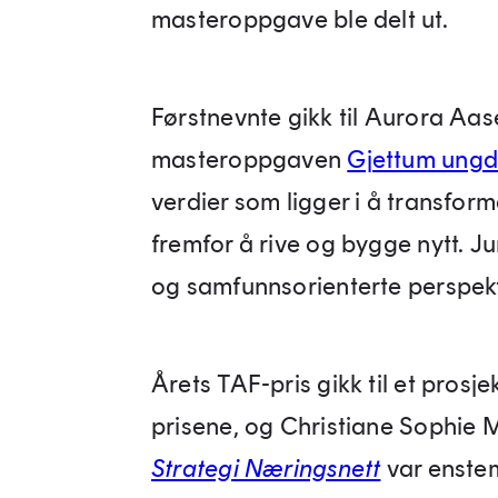
masteroppgave ble delt ut.
Førstnevnte gikk til Aurora Aas
masteroppgaven
Gjettum ung
verdier som ligger i å transfor
fremfor å rive og bygge nytt. J
og samfunnsorienterte perspekt
Årets TAF-pris gikk til et prosje
prisene, og Christiane Sophie
Strategi Næringsnett
var enstem