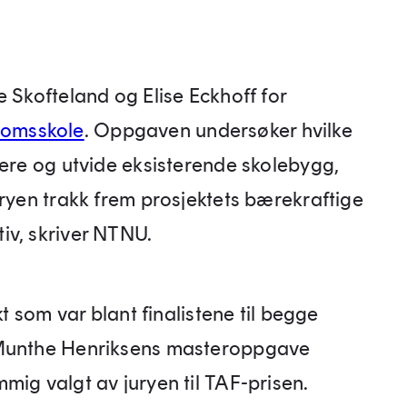
e Skofteland og Elise Eckhoff for
domsskole
. Oppgaven undersøker hvilke
mere og utvide eksisterende skolebygg,
uryen trakk frem prosjektets bærekraftige
iv, skriver NTNU.
kt som var blant finalistene til begge
 Munthe Henriksens masteroppgave
mig valgt av juryen til TAF-prisen.