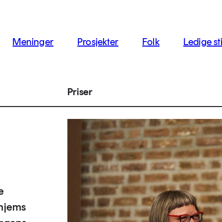
jon
Meninger
Prosjekter
Folk
Ledige sti
Priser
e
dhjems