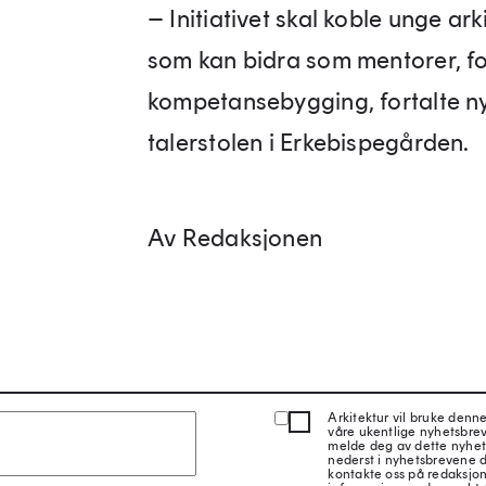
– Initiativet skal koble unge ar
som kan bidra som mentorer, f
kompetansebygging, fortalte nyv
talerstolen i Erkebispegården.
Av Redaksjonen
Arkitektur vil bruke denn
våre ukentlige nyhetsbre
melde deg av dette nyhet
nederst i nyhetsbrevene d
kontakte oss på redaksjon