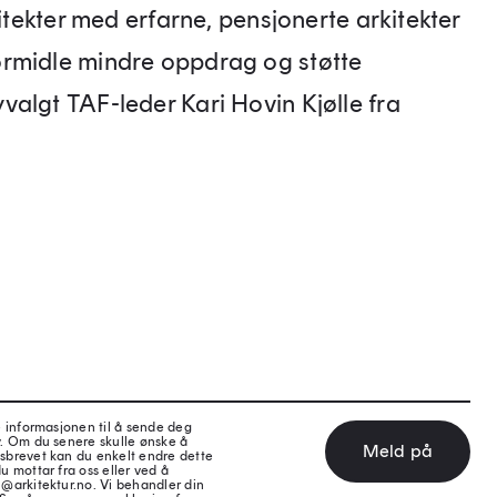
kitekter med erfarne, pensjonerte arkitekter
ormidle mindre oppdrag og støtte
algt TAF-leder Kari Hovin Kjølle fra
e informasjonen til å sende deg
v. Om du senere skulle ønske å
Meld på
sbrevet kan du enkelt endre dette
u mottar fra oss eller ved å
@arkitektur.no. Vi behandler din