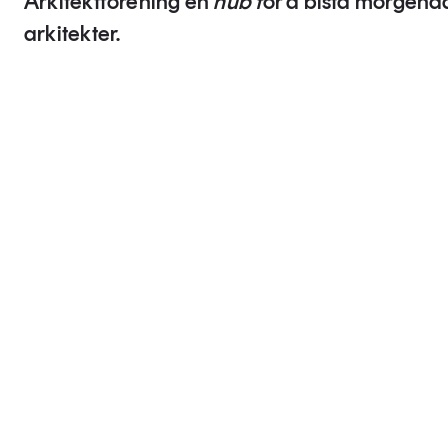
Arkitektforening en
hub f
or å bistå morgen
arkitekter.