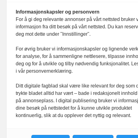
Informasjonskapsler og personvern
For å gi deg relevante annonser på vårt nettsted bruker v
informasjon fra ditt besøk på vårt nettsted. Du kan reser
Footer hovednavigasjon
deg mot dette under "Innstillinger".
Aktuelt
Meninger
For øvrig bruker vi informasjonskapsler og lignende ver
for analyse, for å sammenligne nettlesere, tilpasse innhol
Prosjekter
deg og for å utvikle og tilby nødvendig funksjonalitet. L
Folk
i vår personvernerklæring.
Ledige stillinger
Ditt digitale fagblad skal være like relevant for deg som 
Organisasjoner
trykte bladet alltid har vært – bade i redaksjonelt innhold
på annonseplass. I digital publisering bruker vi informasj
dine besøk på nettstedet for å kunne utvikle produktet
kontinuerlig, slik at du opplever det nyttig og relevant.