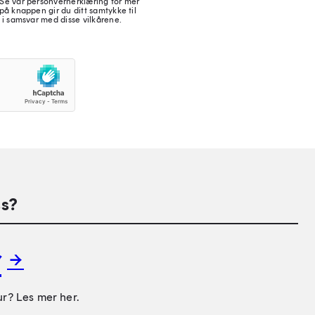
 Se vår personvernerklæring for mer
på knappen gir du ditt samtykke til
 i samsvar med disse vilkårene.
s?
r
ur? Les mer her.