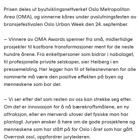
Prisen deles ut byutviklingsnettverket Oslo Metropolitan
Area (OMA), og vinnerne kåres under avslutningsfesten av
bransjefestivalen Oslo Urban Week den 24. september.
– Vinnere av OMA Awards spenner fra små, midlertidige
prosjekter til kostbare transformasjoner ment for de neste
hundre årene. Fra enkeltpersoner som bidrar i nabolaget,
til profesjonelle private selskaper, sier Heiberg i en
pressemelding. Her legger han til at fellesnevneren for alle
nominerte må være den positive effekten på byen og
menneskene som bor der.
– Vi ser etter det som resten av oss kan strekke seg etter.
Om det er innovasjon for å nå bærekraftsmålene, en ny
attraksjon, eller en merverdi utover det fysiske man har
planlagt. Juryen ønsker å høre om de gode prosjektene og
menneskene som har stått på for Oslo i året som har gått.
Overrask oss!, oppfordrer jurylederen.