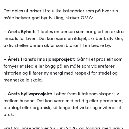
Det deles ut priser i tre ulike kategorier som på hver sin
måte belyser god byutvikling, skriver OMA:
–
Årets Byhelt:
Tildeles en person som har gjort en ekstra
innsats for byen. Det kan være en ildsjel, skribent, utvikler,
aktivist eller annen aktør som bidrar til en bedre by.
–
Årets transformasjonsprosjekt:
Går til et prosjekt som
fornyer et sted eller bygg på en måte som viderefører
historien og tilfører ny energi med respekt for stedet og
menneskelig skala.
–
Årets bylivsprosjekt:
Løfter frem tiltak som skaper liv
mellom husene. Det kan være midlertidig eller permanent,
planlagt eller organisk, så lenge det virker og inviterer til
bruk.
Frist for innsending er 26. juni 2026, og forslag med navn