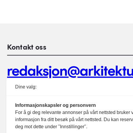
Kontakt oss
redaksjon@arkitektu
Debattinnlegg, tips og andre henvendelser.
Dine valg:
Informasjonskapsler og personvern
For å gi deg relevante annonser på vårt nettsted bruker v
informasjon fra ditt besøk på vårt nettsted. Du kan reser
Footer hovednavigasjon
deg mot dette under "Innstillinger".
Aktuelt