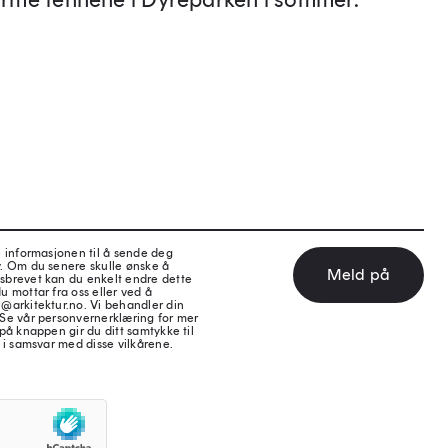
e informasjonen til å sende deg
v. Om du senere skulle ønske å
Meld på
sbrevet kan du enkelt endre dette
u mottar fra oss eller ved å
@arkitektur.no. Vi behandler din
 Se vår personvernerklæring for mer
på knappen gir du ditt samtykke til
 i samsvar med disse vilkårene.