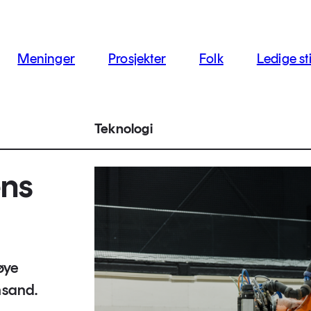
jon
Meninger
Prosjekter
Folk
Ledige sti
Teknologi
ens
øye
ansand.