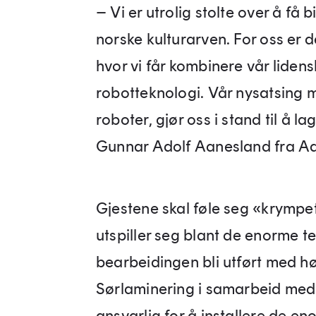
– Vi er utrolig stolte over å få b
norske kulturarven. For oss er 
hvor vi får kombinere vår liden
robotteknologi. Vår nysatsing 
roboter, gjør oss i stand til å l
Gunnar Adolf Aanesland fra Aa
Gjestene skal føle seg «krympet
utspiller seg blant de enorme ten
bearbeidingen bli utført med hø
Sørlaminering i samarbeid med
ansvarlig for å installere de e