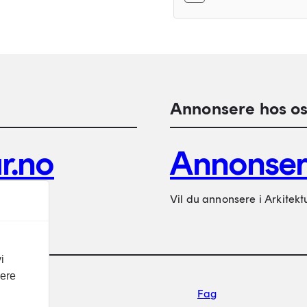
Annonsere hos os
r.no
Annonse
Vil du annonsere i Arkitekt
i
vere
Footer sekundærnavigasj
Fag