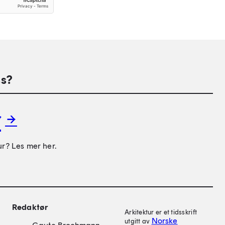
s?
r
ur? Les mer her.
on
Redaktør
Arkitektur er et tidsskrift
Norske
utgitt av