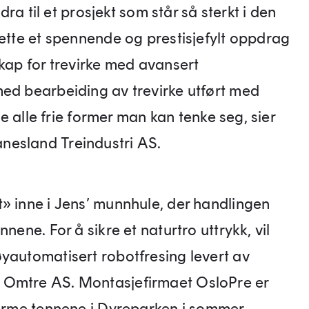
idra til et prosjekt som står så sterkt i den
dette et spennende og prestisjefylt oppdrag
skap for trevirke med avansert
med bearbeiding av trevirke utført med
age alle frie former man kan tenke seg, sier
nesland Treindustri AS.
» inne i Jens’ munnhule, der handlingen
nene. For å sikre et naturtro uttrykk, vil
yautomatisert robotfresing levert av
 Omtre AS. Montasjefirmaet OsloPre er
norme tennene i Dyreparken i sommer.