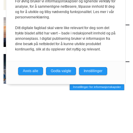
For øvrig bruker vi informasjonskapsler og lignende verktøy for
analyse, for å sammenligne nettlesere, tilpasse innhold til deg
Av Eva Storrusten
og for å utvikle og tilby nødvendig funksjonalitet. Les mer i vår
personvernerklæring.
MENINGER
/
DEBATT
Ditt digitale fagblad skal være like relevant for deg som det
Vindmølleblomster
trykte bladet alltid har vært – bade i redaksjonelt innhold og på
annonseplass. I digital publisering bruker vi informasjon fra
dine besøk på nettstedet for å kunne utvikle produktet
Av Bertram Brochmann
kontinuerlig, slik at du opplever det nyttig og relevant.
AKTUELT
/
UTDANNING
Hvor gjør vi av alt avfallet vårt?
Avvis alle
Godta valgte
Innstillinger
Innstillinger for informasjonskapsler
AKTUELT
/
BYUTVIKLING
Vil utvikle Ullevål med klassisk formspråk