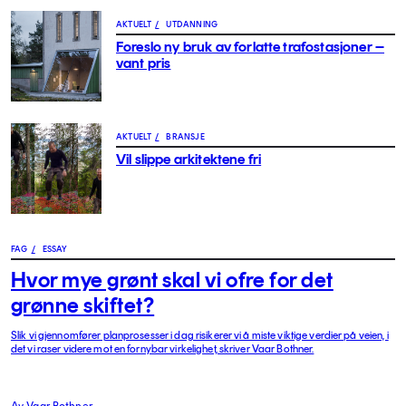
AKTUELT
/
UTDANNING
Foreslo ny bruk av forlatte trafostasjoner –
vant pris
AKTUELT
/
BRANSJE
Vil slippe arkitektene fri
FAG
/
ESSAY
Hvor mye grønt skal vi ofre for det
grønne skiftet?
Slik vi gjennomfører planprosesser i dag risikerer vi å miste viktige verdier på veien, i
det vi raser videre mot en fornybar virkelighet, skriver Vaar Bothner.