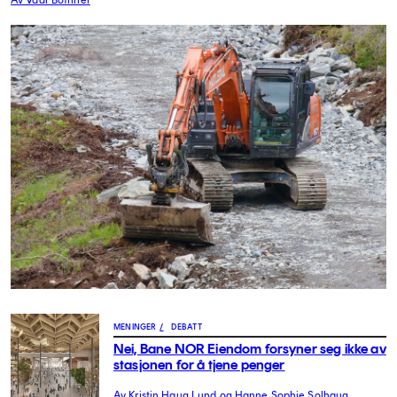
Av Vaar Bothner
MENINGER
/
DEBATT
Nei, Bane NOR Eiendom forsyner seg ikke av
stasjonen for å tjene penger
Av Kristin Haug Lund og Hanne Sophie Solhaug