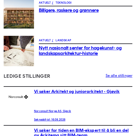
AKTUELT
/
TEKNOLOGI
Billigere, raskere og grønnere
AKTUELT
/
LANDSKAP
Nytt nasjonalt senter for hagekunst- og
landskapsarkitektur-historie
LEDIGE STILLINGER
Se alle stillinger
Vi søker Arkitekt og juniorarkitekt - Gjøvik
Norconsult Norge AS, Gjøvik
Søknadsfrist: 16.08.2026
Vi søker for tiden en BIM-ekspert til å bli en del
av Arkitema sitt BIM-team.