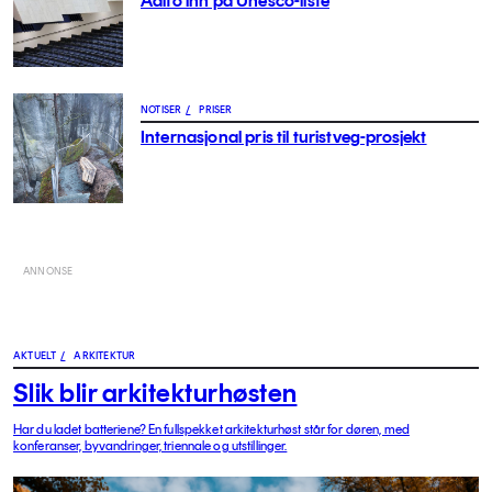
Aalto inn på Unesco-liste
NOTISER
/
PRISER
Internasjonal pris til turistveg-prosjekt
ANNONSE
AKTUELT
/
ARKITEKTUR
Slik blir arkitekturhøsten
Har du ladet batteriene? En fullspekket arkitekturhøst står for døren, med
konferanser, byvandringer, triennale og utstillinger.