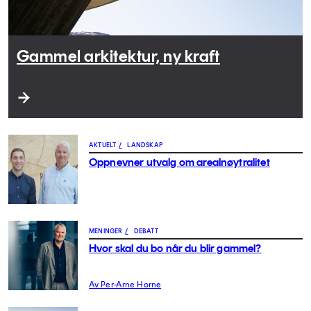
Gammel arkitektur, ny kraft
AKTUELT
/
LANDSKAP
Oppnevner utvalg om arealnøytralitet
MENINGER
/
DEBATT
Hvor skal du bo når du blir gammel?
Av Per-Arne Horne