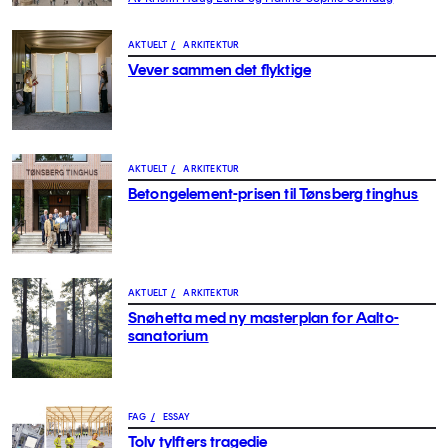
AKTUELT
/
ARKITEKTUR
Vever sammen det flyktige
AKTUELT
/
ARKITEKTUR
Betongelement-prisen til Tønsberg tinghus
AKTUELT
/
ARKITEKTUR
Snøhetta med ny masterplan for Aalto-
sanatorium
FAG
/
ESSAY
Tolv tylfters tragedie