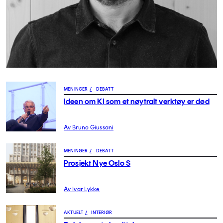
MENINGER
/
DEBATT
Ideen om KI som et nøytralt verktøy er død
Av Bruno Giussani
MENINGER
/
DEBATT
Prosjekt Nye Oslo S
Av Ivar Lykke
AKTUELT
/
INTERIØR