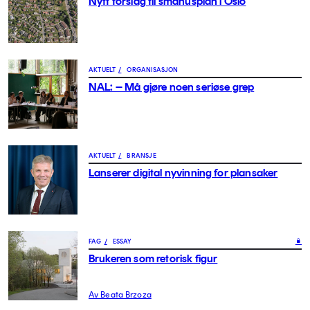
Nytt forslag til småhusplan i Oslo
AKTUELT
/
ORGANISASJON
NAL: – Må gjøre noen seriøse grep
AKTUELT
/
BRANSJE
Lanserer digital nyvinning for plansaker
FAG
/
ESSAY
Brukeren som retorisk figur
Av Beata Brzoza