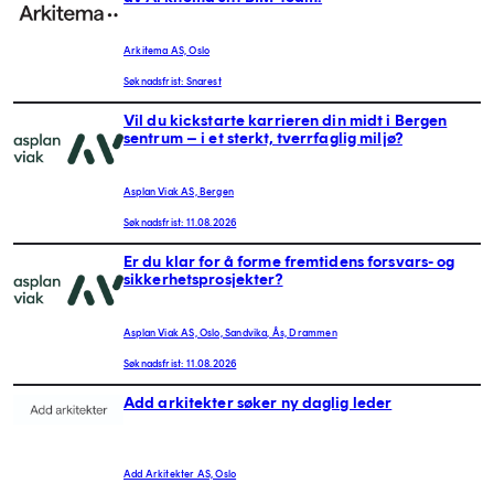
Arkitema AS, Oslo
Søknadsfrist: Snarest
Vil du kickstarte karrieren din midt i Bergen
sentrum – i et sterkt, tverrfaglig miljø?
Asplan Viak AS, Bergen
Søknadsfrist: 11.08.2026
Er du klar for å forme fremtidens forsvars- og
sikkerhetsprosjekter?
Asplan Viak AS, Oslo, Sandvika, Ås, Drammen
Søknadsfrist: 11.08.2026
Add arkitekter søker ny daglig leder
Add Arkitekter AS, Oslo