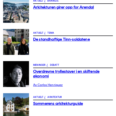
AKTUELT
/
BRANSJE
Arkitekturen girer opp for Arendal
AKTUELT
/
TEMA
De standhaftige Tinn-soldatene
MENINGER
/
DEBATT
Overdrevne tryllestaver i en skiftende
økonomi
Av Carlos Henriquez
AKTUELT
/
ARKITEKTUR
Sommerens arkitekturguide