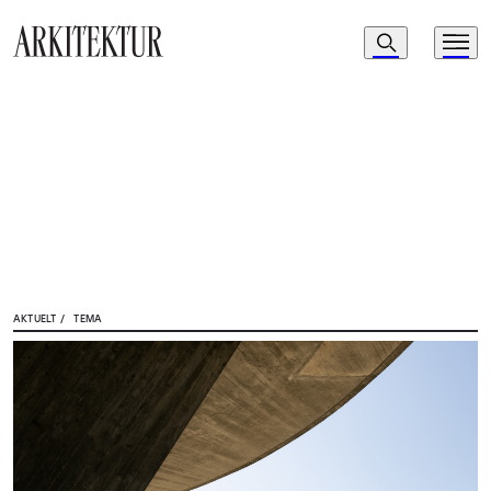
Navigasjon
Søk
Meny
Til startsiden
AKTUELT
/
TEMA