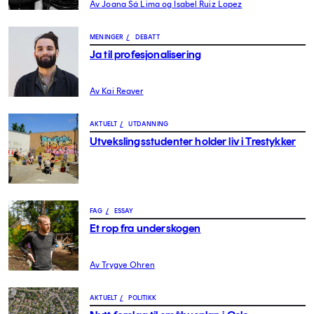
Av Joana Sá Lima og Isabel Ruiz Lopez
MENINGER
/
DEBATT
Ja til profesjonalisering
Av Kai Reaver
AKTUELT
/
UTDANNING
Utvekslingsstudenter holder liv i Trestykker
FAG
/
ESSAY
Et rop fra underskogen
Av Trygve Ohren
AKTUELT
/
POLITIKK