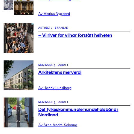
Av Marius Nygaard
AKTUELT
/
BRANSJE
– Vi river før vi har forstått helheten
MENINGER
/
DEBATT
Arkitektens merverdi
Av Henrik Lundberg
MENINGER
/
DEBATT
Det fylkeskommunale hundehalsbånd i
Nordland
Av Arne André Solvang