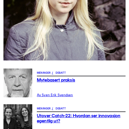
MENINGER
/
DEBATT
Mytebasert praksis
Av Sven Erik Svendsen
MENINGER
/
DEBATT
Utover Catch-22: Hvordan ser innovasjon
egentlig ut?