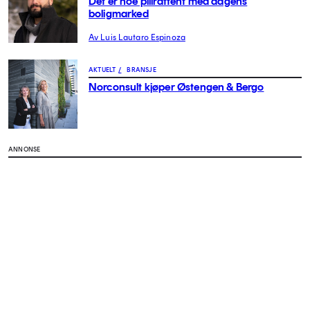
Det er noe pillråttent med dagens
boligmarked
Av Luis Lautaro Espinoza
AKTUELT
/
BRANSJE
Norconsult kjøper Østengen & Bergo
ANNONSE