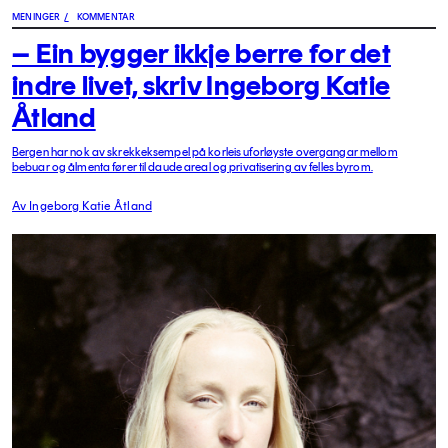
MENINGER
/
KOMMENTAR
– Ein bygger ikkje berre for det
indre livet, skriv Ingeborg Katie
Åtland
Bergen har nok av skrekkeksempel på korleis uforløyste overgangar mellom
bebuar og ålmenta fører til daude areal og privatisering av felles byrom.
Av Ingeborg Katie Åtland