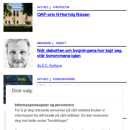
AKTUELT
/
ARKITEKTUR
OAF-pris til Hartvig Nissen
MENINGER
/
DEBATT
Når debatten om bygningene har lagt seg,
står byrommene igjen
Av E.C. Forfang
AKTUELT
/
KONKURRANSER
LPO vinner på Island
Dine valg:
Informasjonskapsler og personvern
For å gi deg relevante annonser på vårt nettsted bruker vi
FAG
/
BOK
informasjon fra ditt besøk på vårt nettsted. Du kan reservere
deg mot dette under "Innstillinger".
Omsorgsarbeid