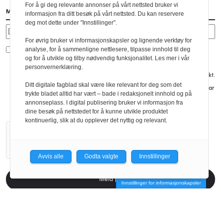
For å gi deg relevante annonser på vårt nettsted bruker vi
Meld på nyhetsbrev
informasjon fra ditt besøk på vårt nettsted. Du kan reservere
deg mot dette under "Innstillinger".
For øvrig bruker vi informasjonskapsler og lignende verktøy for
Arkitektur vil bruke denne informasjonen til å sende deg våre
analyse, for å sammenligne nettlesere, tilpasse innhold til deg
ukentlige nyhetsbrev. Om du senere skulle ønske å melde deg av
og for å utvikle og tilby nødvendig funksjonalitet. Les mer i vår
dette nyhetsbrevet kan du enkelt endre dette nederst i
personvernerklæring.
nyhetsbrevene du mottar fra oss eller ved å kontakte oss på
redaksjon@arkitektur.no. Vi behandler din informasjon med respekt.
Se vår personvernerklæring for mer informasjon. Ved å klikke på
Ditt digitale fagblad skal være like relevant for deg som det
knappen gir du ditt samtykke til at vi lagrer informasjonen i samsvar
trykte bladet alltid har vært – bade i redaksjonelt innhold og på
med disse vilkårene.
annonseplass. I digital publisering bruker vi informasjon fra
dine besøk på nettstedet for å kunne utvikle produktet
kontinuerlig, slik at du opplever det nyttig og relevant.
Avvis alle
Godta valgte
Innstillinger
Meld på
Innstillinger for informasjonskapsler
Kontakt oss