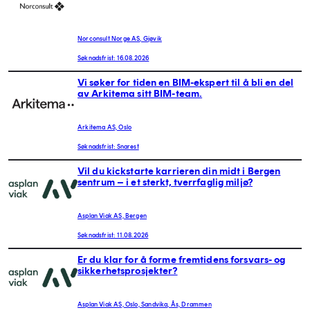
Norconsult Norge AS, Gjøvik
Søknadsfrist: 16.08.2026
Vi søker for tiden en BIM-ekspert til å bli en del
av Arkitema sitt BIM-team.
Arkitema AS, Oslo
Søknadsfrist: Snarest
Vil du kickstarte karrieren din midt i Bergen
sentrum – i et sterkt, tverrfaglig miljø?
Asplan Viak AS, Bergen
Søknadsfrist: 11.08.2026
Er du klar for å forme fremtidens forsvars- og
sikkerhetsprosjekter?
Asplan Viak AS, Oslo, Sandvika, Ås, Drammen