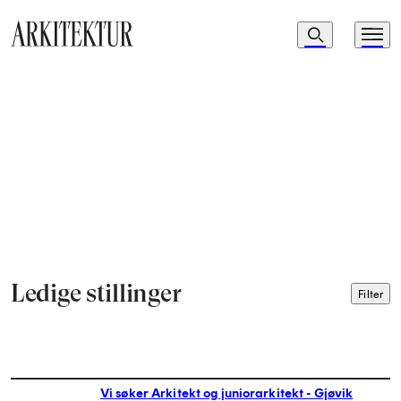
Navigasjon
Søk
Meny
Til startsiden
Ledige stillinger
Luk
Filter
Vi søker Arkitekt og juniorarkitekt - Gjøvik