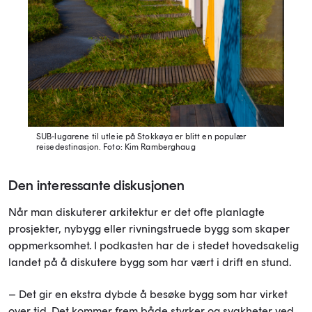
SUB-lugarene til utleie på Stokkøya er blitt en populær
reisedestinasjon.
Foto: Kim Ramberghaug
Den interessante diskusjonen
Når man diskuterer arkitektur er det ofte planlagte
prosjekter, nybygg eller rivningstruede bygg som skaper
oppmerksomhet. I podkasten har de i stedet hovedsakelig
landet på å diskutere bygg som har vært i drift en stund.
– Det gir en ekstra dybde å besøke bygg som har virket
over tid. Det kommer frem både styrker og svakheter ved