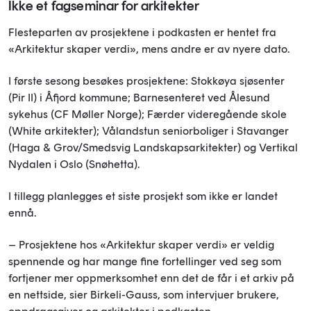
Ikke et fagseminar for arkitekter
Flesteparten av prosjektene i podkasten er hentet fra
«Arkitektur skaper verdi», mens andre er av nyere dato.
I første sesong besøkes prosjektene: Stokkøya sjøsenter
(Pir II) i Åfjord kommune; Barnesenteret ved Ålesund
sykehus (CF Møller Norge); Færder videregående skole
(White arkitekter); Vålandstun seniorboliger i Stavanger
(Haga & Grov/Smedsvig Landskapsarkitekter) og Vertikal
Nydalen i Oslo (Snøhetta).
I tillegg planlegges et siste prosjekt som ikke er landet
ennå.
– Prosjektene hos «Arkitektur skaper verdi» er veldig
spennende og har mange fine fortellinger ved seg som
fortjener mer oppmerksomhet enn det de får i et arkiv på
en nettside, sier Birkeli-Gauss, som intervjuer brukere,