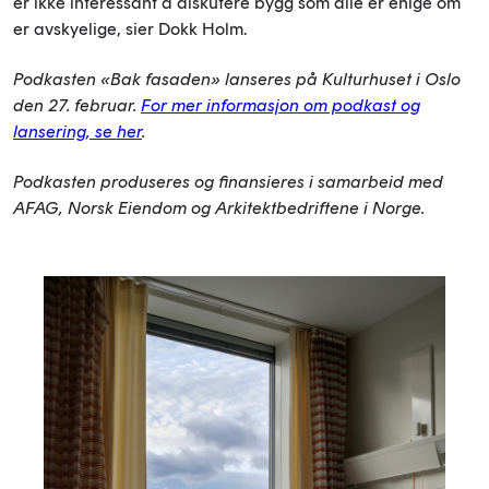
er ikke interessant å diskutere bygg som alle er enige om
er avskyelige, sier Dokk Holm.
Podkasten «Bak fasaden» lanseres på Kulturhuset i Oslo
den 27. februar.
For mer informasjon om podkast og
lansering, se her
.
Podkasten produseres og finansieres i samarbeid med
AFAG, Norsk Eiendom og Arkitektbedriftene i Norge.