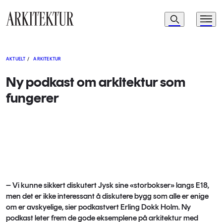
Navigasjon
Søk
Meny
Til startsiden
AKTUELT
/
ARKITEKTUR
Ny podkast om arkitektur som
fungerer
– Vi kunne sikkert diskutert Jysk sine «storbokser» langs E18,
men det er ikke interessant å diskutere bygg som alle er enige
om er avskyelige, sier podkastvert Erling Dokk Holm. Ny
podkast leter frem de gode eksemplene på arkitektur med