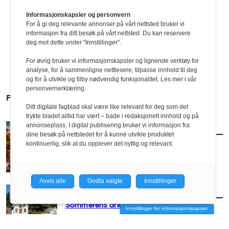
Informasjonskapsler og personvern
For å gi deg relevante annonser på vårt nettsted bruker vi
informasjon fra ditt besøk på vårt nettsted. Du kan reservere
deg mot dette under "Innstillinger".
For øvrig bruker vi informasjonskapsler og lignende verktøy for
analyse, for å sammenligne nettlesere, tilpasse innhold til deg
og for å utvikle og tilby nødvendig funksjonalitet. Les mer i vår
personvernerklæring.
FLERE SAKER
Ditt digitale fagblad skal være like relevant for deg som det
trykte bladet alltid har vært – bade i redaksjonelt innhold og på
annonseplass. I digital publisering bruker vi informasjon fra
AKTUELT
/
ARKITEKTUR
dine besøk på nettstedet for å kunne utvikle produktet
Slik blir arkitekturhøsten
kontinuerlig, slik at du opplever det nyttig og relevant.
Avvis alle
Godta valgte
Innstillinger
AKTUELT
/
ARKITEKTUR
Sommerens arkitekturguide
Innstillinger for informasjonskapsler