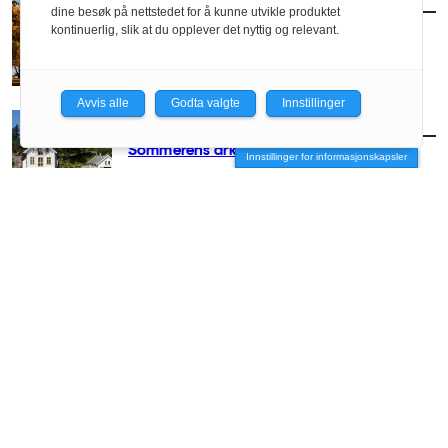
AKTUELT
/
ARKITEKTUR
dine besøk på nettstedet for å kunne utvikle produktet
Slik blir arkitekturhøsten
kontinuerlig, slik at du opplever det nyttig og relevant.
Avvis alle
Godta valgte
Innstillinger
AKTUELT
/
ARKITEKTUR
Sommerens arkitekturguide
Innstillinger for informasjonskapsler
AKTUELT
/
ARKITEKTUR
– Arkitekter hører hjemme på festivaler
AKTUELT
/
ARKITEKTUR
Minnestedet som tvang seg frem