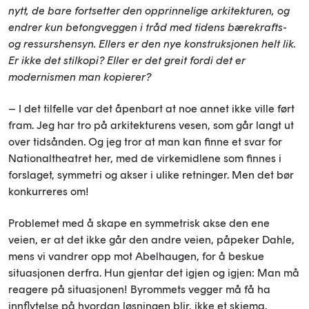
nytt, de bare fortsetter den opprinnelige arkitekturen, og
endrer kun betongveggen i tråd med tidens bærekrafts-
og ressurshensyn. Ellers er den nye konstruksjonen helt lik.
Er ikke det stilkopi? Eller er det greit fordi det er
modernismen man kopierer?
– I det tilfelle var det åpenbart at noe annet ikke ville ført
fram. Jeg har tro på arkitekturens vesen, som går langt ut
over tidsånden. Og jeg tror at man kan finne et svar for
Nationaltheatret her, med de virkemidlene som finnes i
forslaget, symmetri og akser i ulike retninger. Men det bør
konkurreres om!
Problemet med å skape en symmetrisk akse den ene
veien, er at det ikke går den andre veien, påpeker Dahle,
mens vi vandrer opp mot Abelhaugen, for å beskue
situasjonen derfra. Hun gjentar det igjen og igjen: Man må
reagere på situasjonen! Byrommets vegger må få ha
innflytelse på hvordan løsningen blir, ikke et skjema.