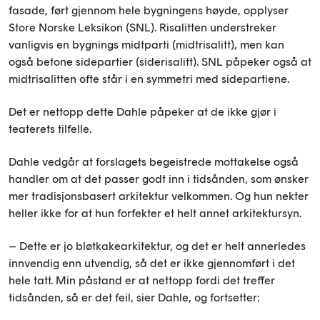
fasade, ført gjennom hele bygningens høyde, opplyser
Store Norske Leksikon (SNL). Risalitten understreker
vanligvis en bygnings midtparti (midtrisalitt), men kan
også betone sidepartier (siderisalitt). SNL påpeker også at
midtrisalitten ofte står i en symmetri med sidepartiene.
Det er nettopp dette Dahle påpeker at de ikke gjør i
teaterets tilfelle.
Dahle vedgår at forslagets begeistrede mottakelse også
handler om at det passer godt inn i tidsånden, som ønsker
mer tradisjonsbasert arkitektur velkommen. Og hun nekter
heller ikke for at hun forfekter et helt annet arkitektursyn.
– Dette er jo bløtkakearkitektur, og det er helt annerledes
innvendig enn utvendig, så det er ikke gjennomført i det
hele tatt. Min påstand er at nettopp fordi det treffer
tidsånden, så er det feil, sier Dahle, og fortsetter: