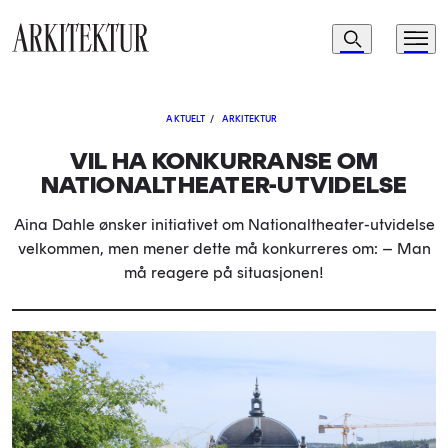
Navigasjon
Søk
Meny
Til startsiden
AKTUELT
/
ARKITEKTUR
VIL HA KONKURRANSE OM
NATIONALTHEATER-UTVIDELSE
Aina Dahle ønsker initiativet om Nationaltheater-utvidelse
velkommen, men mener dette må konkurreres om: – Man
må reagere på situasjonen!