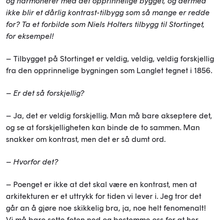
og harmonerer med det opprinnelige bygget, og dermed
ikke blir et dårlig kontrast-tilbygg som så mange er redde
for? Ta et forbilde som Niels Holters tilbygg til Stortinget,
for eksempel!
– Tilbygget på Stortinget er veldig, veldig, veldig forskjellig
fra den opprinnelige bygningen som Langlet tegnet i 1856.
– Er det så forskjellig?
– Ja, det er veldig forskjellig. Man må bare akseptere det,
og se at forskjelligheten kan binde de to sammen. Man
snakker om kontrast, men det er så dumt ord.
– Hvorfor det?
– Poenget er ikke at det skal være en kontrast, men at
arkitekturen er et uttrykk for tiden vi lever i. Jeg tror det
går an å gjøre noe skikkelig bra, ja, noe helt fenomenalt!
Vi må bare sette foten ned og bestemme oss for at her