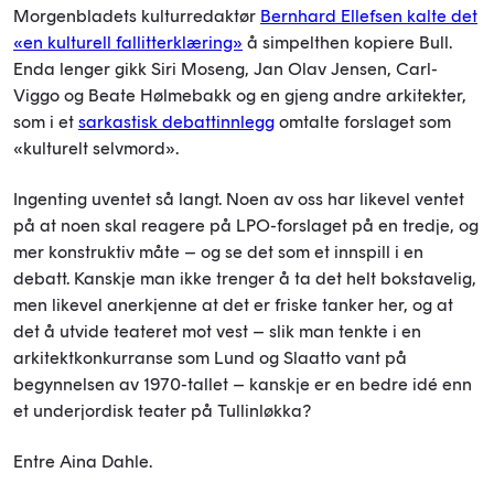
Morgenbladets kulturredaktør
Bernhard Ellefsen kalte det
«en kulturell fallitterklæring»
å simpelthen kopiere Bull.
Enda lenger gikk Siri Moseng, Jan Olav Jensen, Carl-
Viggo og Beate Hølmebakk og en gjeng andre arkitekter,
som i et
sarkastisk debattinnlegg
omtalte forslaget som
«kulturelt selvmord».
Ingenting uventet så langt. Noen av oss har likevel ventet
på at noen skal reagere på LPO-forslaget på en tredje, og
mer konstruktiv måte – og se det som et innspill i en
debatt. Kanskje man ikke trenger å ta det helt bokstavelig,
men likevel anerkjenne at det er friske tanker her, og at
det å utvide teateret mot vest – slik man tenkte i en
arkitektkonkurranse som Lund og Slaatto vant på
begynnelsen av 1970-tallet – kanskje er en bedre idé enn
et underjordisk teater på Tullinløkka?
Entre Aina Dahle.