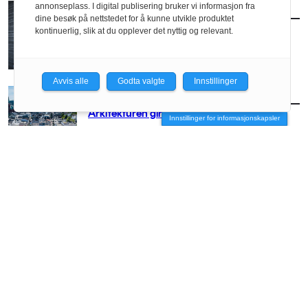
annonseplass. I digital publisering bruker vi informasjon fra
AKTUELT
/
BRANSJE
dine besøk på nettstedet for å kunne utvikle produktet
Norconsult kjøper Østengen & Bergo
kontinuerlig, slik at du opplever det nyttig og relevant.
Avvis alle
Godta valgte
Innstillinger
AKTUELT
/
BRANSJE
Arkitekturen girer opp for Arendal
Innstillinger for informasjonskapsler
AKTUELT
/
BRANSJE
– Vi må få arkitekten med stor A opp på
hesten igjen
AKTUELT
/
BRANSJE
Vil slippe arkitektene fri