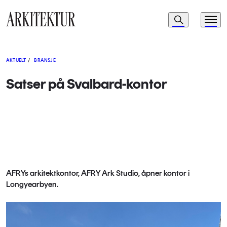
Navigasjon
Søk
Meny
Til startsiden
AKTUELT
/
BRANSJE
Satser på Svalbard-kontor
AFRYs arkitektkontor, AFRY Ark Studio, åpner kontor i
Longyearbyen.