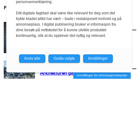
personvernerklæring.
FLERE SAKER
Ditt digitale fagblad skal være like relevant for deg som det
trykte bladet alltid har vært – bade i redaksjonelt innhold og på
annonseplass. I digital publisering bruker vi informasjon fra
AKTUELT
/
BRANSJE
dine besøk på nettstedet for å kunne utvikle produktet
Norconsult kjøper Østengen & Bergo
kontinuerlig, slik at du opplever det nyttig og relevant.
Avvis alle
Godta valgte
Innstillinger
AKTUELT
/
BRANSJE
Arkitekturen girer opp for Arendal
Innstillinger for informasjonskapsler
AKTUELT
/
BRANSJE
– Vi må få arkitekten med stor A opp på
hesten igjen