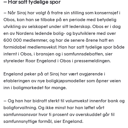
– Har satt tydelige spor
– Når Siraj har valgt å fratre sin stilling som konsernsjef i
Obos, kan han se tilbake på en periode med betydelig
utvikling av selskapet under sitt lederskap. Obos er i dag
en av Nordens ledende bolig- og byutviklere med over
600 000 medlemmer, og har de senere årene hatt en
formidabel medlemsvekst. Han har satt tydelige spor både
internt i Obos, i bransjen og i samfunnsdebatten, sier
styreleder Roar Engeland i Obos i pressemeldingen.
Engeland peker på at Siraj har vært avgjørende i
etableringen av nye boligkjøpsmodeller som åpner veien
inn i boligmarkedet for mange.
– Og han har bidratt sterkt til volumvekst innenfor bank og
boligforvaltning. Og ikke minst har han løftet vårt
samfunnsansvar hvor ti prosent av overskuddet går til
samfunnsnyttige formål, sier Engeland.