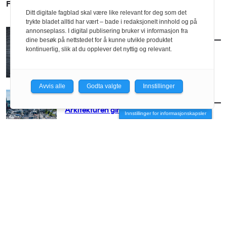
FLERE SAKER
Ditt digitale fagblad skal være like relevant for deg som det
trykte bladet alltid har vært – bade i redaksjonelt innhold og på
annonseplass. I digital publisering bruker vi informasjon fra
AKTUELT
/
BRANSJE
dine besøk på nettstedet for å kunne utvikle produktet
Norconsult kjøper Østengen & Bergo
kontinuerlig, slik at du opplever det nyttig og relevant.
Avvis alle
Godta valgte
Innstillinger
AKTUELT
/
BRANSJE
Arkitekturen girer opp for Arendal
Innstillinger for informasjonskapsler
AKTUELT
/
BRANSJE
– Vi må få arkitekten med stor A opp på
hesten igjen
AKTUELT
/
BRANSJE