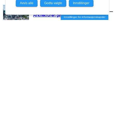
Avvis alle
Godta valgte
Innstillinger
AKTUELT
/
BRANSJE
Arkitekturen girer opp for Arendal
Innstillinger for informasjonskapsler
AKTUELT
/
BRANSJE
– Vi må få arkitekten med stor A opp på
hesten igjen
AKTUELT
/
BRANSJE
Vil slippe arkitektene fri
AKTUELT
/
BRANSJE
– Vi river før vi har forstått helheten