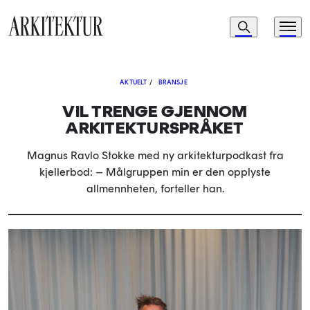
Navigasjon
Søk
Meny
Til startsiden
AKTUELT
/
BRANSJE
VIL TRENGE GJENNOM
ARKITEKTURSPRÅKET
Magnus Ravlo Stokke med ny arkitekturpodkast fra
kjellerbod: – Målgruppen min er den opplyste
allmennheten, forteller han.