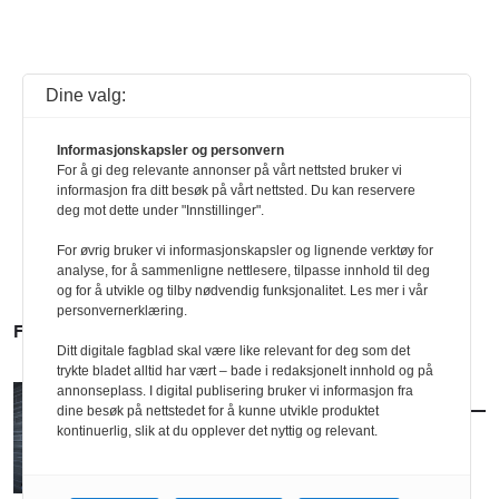
Dine valg:
Informasjonskapsler og personvern
For å gi deg relevante annonser på vårt nettsted bruker vi
informasjon fra ditt besøk på vårt nettsted. Du kan reservere
deg mot dette under "Innstillinger".
For øvrig bruker vi informasjonskapsler og lignende verktøy for
analyse, for å sammenligne nettlesere, tilpasse innhold til deg
og for å utvikle og tilby nødvendig funksjonalitet. Les mer i vår
personvernerklæring.
FLERE SAKER
Ditt digitale fagblad skal være like relevant for deg som det
trykte bladet alltid har vært – bade i redaksjonelt innhold og på
annonseplass. I digital publisering bruker vi informasjon fra
AKTUELT
/
BRANSJE
dine besøk på nettstedet for å kunne utvikle produktet
Norconsult kjøper Østengen & Bergo
kontinuerlig, slik at du opplever det nyttig og relevant.