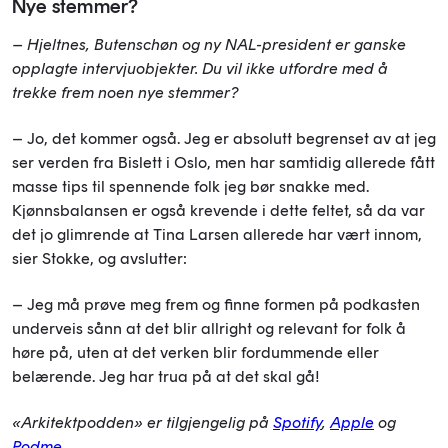
Nye stemmer?
– Hjeltnes, Butenschøn og ny NAL-president er ganske
opplagte intervjuobjekter. Du vil ikke utfordre med å
trekke frem noen nye stemmer?
– Jo, det kommer også. Jeg er absolutt begrenset av at jeg
ser verden fra Bislett i Oslo, men har samtidig allerede fått
masse tips til spennende folk jeg bør snakke med.
Kjønnsbalansen er også krevende i dette feltet, så da var
det jo glimrende at Tina Larsen allerede har vært innom,
sier Stokke, og avslutter:
– Jeg må prøve meg frem og finne formen på podkasten
underveis sånn at det blir allright og relevant for folk å
høre på, uten at det verken blir fordummende eller
belærende. Jeg har trua på at det skal gå!
«Arkitektpodden» er tilgjengelig på
Spotify
,
Apple
og
Podme
.