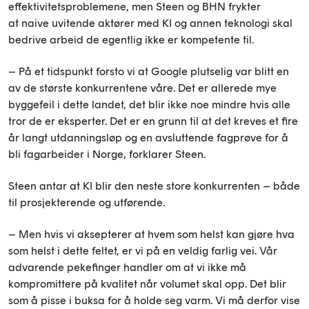
effektivitetsproblemene, men Steen og BHN frykter
at naive uvitende aktører med KI og annen teknologi skal
bedrive arbeid de egentlig ikke er kompetente til.
– På et tidspunkt forsto vi at Google plutselig var blitt en
av de største konkurrentene våre. Det er allerede mye
byggefeil i dette landet, det blir ikke noe mindre hvis alle
tror de er eksperter. Det er en grunn til at det kreves et fire
år langt utdanningsløp og en avsluttende fagprøve for å
bli fagarbeider i Norge, forklarer Steen.
Steen antar at KI blir den neste store konkurrenten – både
til prosjekterende og utførende.
– Men hvis vi aksepterer at hvem som helst kan gjøre hva
som helst i dette feltet, er vi på en veldig farlig vei. Vår
advarende pekefinger handler om at vi ikke må
kompromittere på kvalitet når volumet skal opp. Det blir
som å pisse i buksa for å holde seg varm. Vi må derfor vise