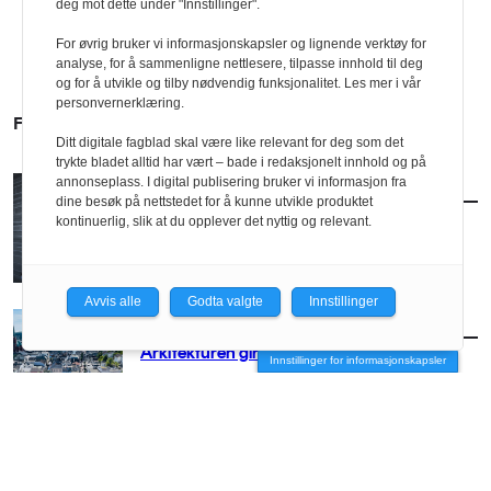
deg mot dette under "Innstillinger".
For øvrig bruker vi informasjonskapsler og lignende verktøy for
analyse, for å sammenligne nettlesere, tilpasse innhold til deg
og for å utvikle og tilby nødvendig funksjonalitet. Les mer i vår
personvernerklæring.
FLERE SAKER
Ditt digitale fagblad skal være like relevant for deg som det
trykte bladet alltid har vært – bade i redaksjonelt innhold og på
annonseplass. I digital publisering bruker vi informasjon fra
AKTUELT
/
BRANSJE
dine besøk på nettstedet for å kunne utvikle produktet
Norconsult kjøper Østengen & Bergo
kontinuerlig, slik at du opplever det nyttig og relevant.
Avvis alle
Godta valgte
Innstillinger
AKTUELT
/
BRANSJE
Arkitekturen girer opp for Arendal
Innstillinger for informasjonskapsler
AKTUELT
/
BRANSJE
– Vi må få arkitekten med stor A opp på