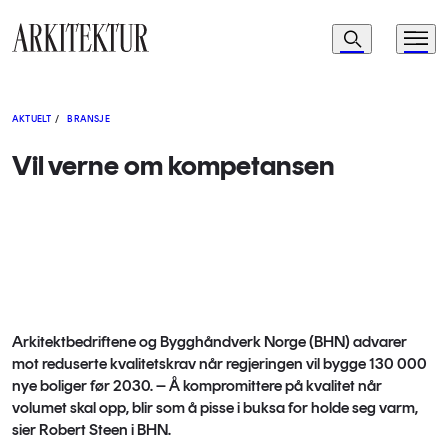
Navigasjon
Søk
Meny
Til startsiden
AKTUELT
/
BRANSJE
Vil verne om kompetansen
Arkitektbedriftene og Bygghåndverk Norge (BHN) advarer
mot reduserte kvalitetskrav når regjeringen vil bygge 130 000
nye boliger før 2030. – Å kompromittere på kvalitet når
volumet skal opp, blir som å pisse i buksa for holde seg varm,
sier Robert Steen i BHN.