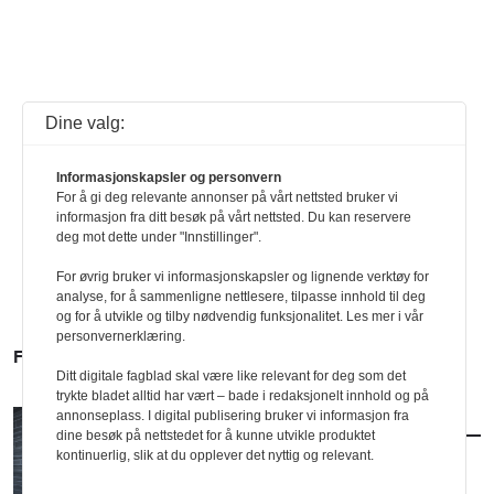
Dine valg:
Informasjonskapsler og personvern
For å gi deg relevante annonser på vårt nettsted bruker vi
informasjon fra ditt besøk på vårt nettsted. Du kan reservere
deg mot dette under "Innstillinger".
For øvrig bruker vi informasjonskapsler og lignende verktøy for
analyse, for å sammenligne nettlesere, tilpasse innhold til deg
og for å utvikle og tilby nødvendig funksjonalitet. Les mer i vår
personvernerklæring.
FLERE SAKER
Ditt digitale fagblad skal være like relevant for deg som det
trykte bladet alltid har vært – bade i redaksjonelt innhold og på
annonseplass. I digital publisering bruker vi informasjon fra
AKTUELT
/
BRANSJE
dine besøk på nettstedet for å kunne utvikle produktet
Norconsult kjøper Østengen & Bergo
kontinuerlig, slik at du opplever det nyttig og relevant.