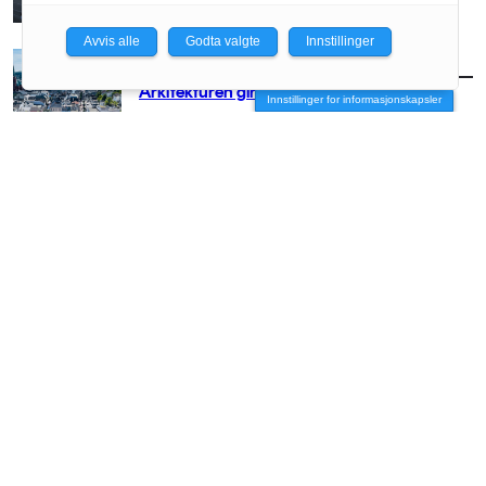
Avvis alle
Godta valgte
Innstillinger
AKTUELT
/
BRANSJE
Arkitekturen girer opp for Arendal
Innstillinger for informasjonskapsler
AKTUELT
/
BRANSJE
– Vi må få arkitekten med stor A opp på
hesten igjen
AKTUELT
/
BRANSJE
Vil slippe arkitektene fri
AKTUELT
/
BRANSJE