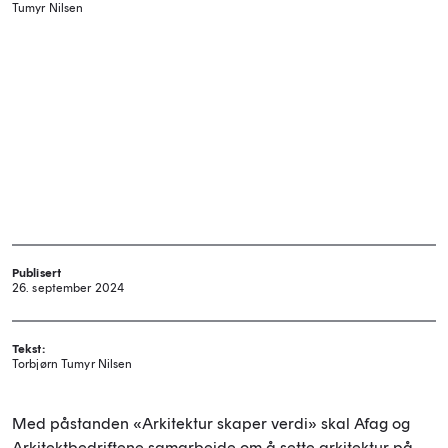
Tumyr Nilsen
Publisert
26. september 2024
Tekst:
Torbjørn Tumyr Nilsen
Med påstanden «Arkitektur skaper verdi» skal Afag og
Arkitektbedriftene samarbeide om å sette arkitektur på