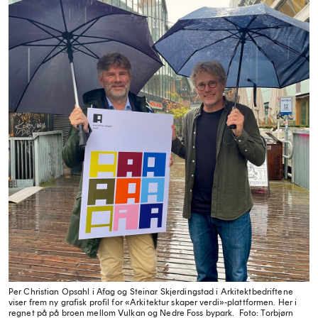
Per Christian Opsahl i Afag og Steinar Skjerdingstad i Arkitektbedriftene
viser frem ny grafisk profil for «Arkitektur skaper verdi»-plattformen. Her i
regnet på på broen mellom Vulkan og Nedre Foss bypark.
Foto: Torbjørn