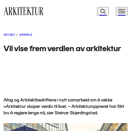
Navigasjon
Søk
Meny
Til startsiden
AKTUELT
/
BRANSJE
Vil vise frem verdien av arkitektur
Afag og Arkitektbedriftene i nytt samarbeid om å vekke
«Arkitektur skaper verdi» til livet. – Arkitekturopprøret har fått
lov å regjere lenge nå, sier Steinar Skjerdingstad.