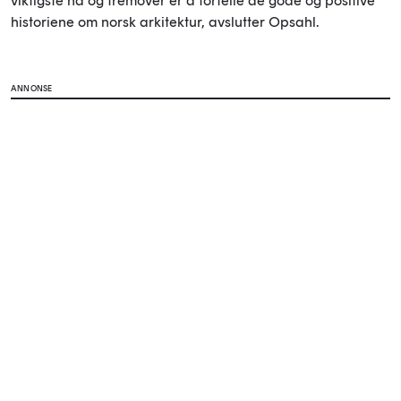
viktigste nå og fremover er å fortelle de gode og positive
historiene om norsk arkitektur, avslutter Opsahl.
ANNONSE