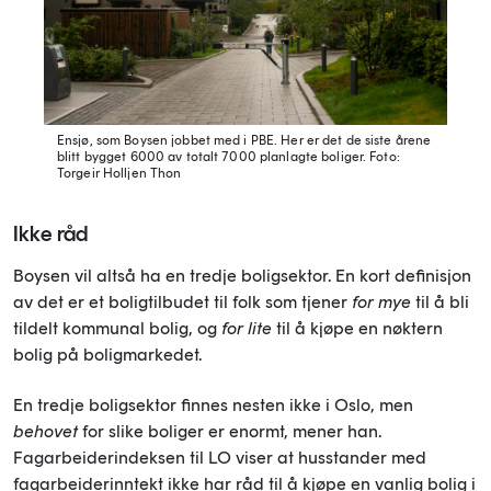
Ensjø, som Boysen jobbet med i PBE. Her er det de siste årene
blitt bygget 6000 av totalt 7000 planlagte boliger.
Foto:
Torgeir Holljen Thon
Ikke råd
Boysen vil altså ha en tredje boligsektor. En kort definisjon
av det er et boligtilbudet til folk som tjener
for mye
til å bli
tildelt kommunal bolig, og
for lite
til å kjøpe en nøktern
bolig på boligmarkedet.
En tredje boligsektor finnes nesten ikke i Oslo, men
behovet
for slike boliger er enormt, mener han.
Fagarbeiderindeksen til LO viser at husstander med
fagarbeiderinntekt ikke har råd til å kjøpe en vanlig bolig i