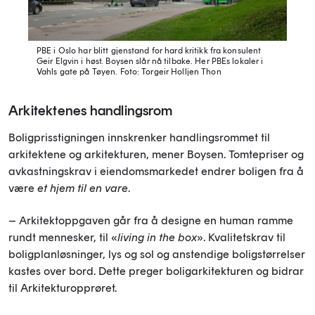
PBE i Oslo har blitt gjenstand for hard kritikk fra konsulent
Geir Elgvin i høst. Boysen slår nå tilbake. Her PBEs lokaler i
Vahls gate på Tøyen.
Foto: Torgeir Holljen Thon
Arkitektenes handlingsrom
Boligprisstigningen innskrenker handlingsrommet til
arkitektene og arkitekturen, mener Boysen. Tomtepriser og
avkastningskrav i eiendomsmarkedet endrer boligen fra å
være
et hjem til en vare
.
– Arkitektoppgaven går fra å designe en human ramme
rundt mennesker, til «
living in the box
». Kvalitetskrav til
boligplanløsninger, lys og sol og anstendige boligstørrelser
kastes over bord. Dette preger boligarkitekturen og bidrar
til Arkitekturopprøret.