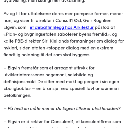
byutvikling, men skal gi mer avkastning.
Av og til tar uttalelsene deres mer pompøse former, mener
han, og viser til direktør i Consult1 Øst, Geir Rognlien
Elgvin, som i
et debattinnlegg hos Arkitektur
påstod at
«Plan- og bygningsetaten saboterer byens fremtid», og
kalte PBE-direktør Siri Kiellands formaninger om dialog for
hykleri, siden etaten «stopper dialog med en ekstrem
fiendtlig holdning til det som skal bygges».
– Elgvin fremstår som et arrogant uttrykk for
utviklerinteressenes hegemoni, selvbilde og
definisjonsmakt. De sitter med makt og penger i sin egen
«boligboble» – en bransje med spesielt lavt omdømme i
befolkningen.
– På hvilken måte mener du Elgvin tilhører utviklersiden?
– Elgvin er direktør for Consulent1, et konsulentfirma som