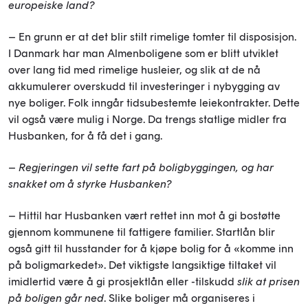
europeiske land?
– En grunn er at det blir stilt rimelige tomter til disposisjon.
I Danmark har man Almenboligene som er blitt utviklet
over lang tid med rimelige husleier, og slik at de nå
akkumulerer overskudd til investeringer i nybygging av
nye boliger. Folk inngår tidsubestemte leiekontrakter. Dette
vil også være mulig i Norge. Da trengs statlige midler fra
Husbanken, for å få det i gang.
–
Regjeringen vil sette fart på boligbyggingen, og har
snakket om å styrke Husbanken?
– Hittil har Husbanken vært rettet inn mot å gi bostøtte
gjennom kommunene til fattigere familier. Startlån blir
også gitt til husstander for å kjøpe bolig for å «komme inn
på boligmarkedet». Det viktigste langsiktige tiltaket vil
imidlertid være å gi prosjektlån eller -tilskudd
slik at prisen
på boligen går ned
. Slike boliger må organiseres i