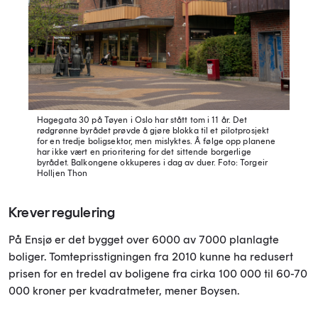
Hagegata 30 på Tøyen i Oslo har stått tom i 11 år. Det
rødgrønne byrådet prøvde å gjøre blokka til et pilotprosjekt
for en tredje boligsektor, men mislyktes. Å følge opp planene
har ikke vært en prioritering for det sittende borgerlige
byrådet. Balkongene okkuperes i dag av duer.
Foto: Torgeir
Holljen Thon
Krever regulering
På Ensjø
er det bygget over 6000 av 7000 planlagte
boliger. Tomteprisstigningen fra 2010 kunne ha redusert
prisen for en tredel av boligene fra cirka 100 000 til 60-70
000 kroner per kvadratmeter, mener Boysen.