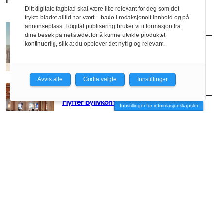
FLERE SAKER
Ditt digitale fagblad skal være like relevant for deg som det
trykte bladet alltid har vært – bade i redaksjonelt innhold og på
annonseplass. I digital publisering bruker vi informasjon fra
AKTUELT
/
BYUTVIKLING
dine besøk på nettstedet for å kunne utvikle produktet
Vil utvikle Ullevål med klassisk formspråk
kontinuerlig, slik at du opplever det nyttig og relevant.
Avvis alle
Godta valgte
Innstillinger
AKTUELT
/
BYUTVIKLING
Flytter Bylivkonferansen til Oslo
Innstillinger for informasjonskapsler
AKTUELT
/
BYUTVIKLING
Link skal videreutvikle Ullevål-tomta
AKTUELT
/
BYUTVIKLING