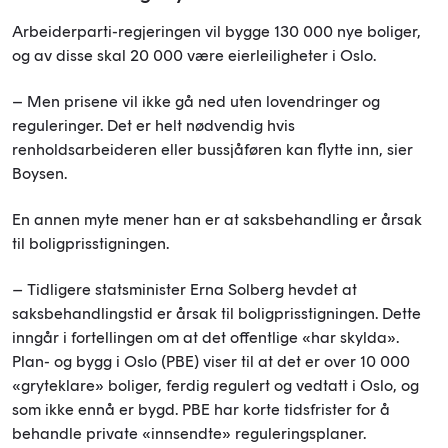
Arbeiderparti-regjeringen vil bygge 130 000 nye boliger,
og av disse skal 20 000 være eierleiligheter i Oslo.
– Men prisene vil ikke gå ned uten lovendringer og
reguleringer. Det er helt nødvendig hvis
renholdsarbeideren eller bussjåføren kan flytte inn, sier
Boysen.
En annen myte mener han er at saksbehandling er årsak
til boligprisstigningen.
–
Tidligere statsminister Erna Solberg hevdet at
saksbehandlingstid er årsak til boligprisstigningen. Dette
inngår i fortellingen om at det offentlige «har skylda».
Plan- og bygg i Oslo (PBE) viser til at det er over 10 000
«gryteklare» boliger, ferdig regulert og vedtatt i Oslo, og
som ikke ennå er bygd. PBE har korte tidsfrister for å
behandle private «innsendte» reguleringsplaner.