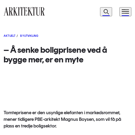
Navigasjon
Søk
Meny
Til startsiden
AKTUELT
/
BYUTVIKLING
– Å senke boligprisene ved å
bygge mer, er en myte
Tomteprisene er den usynlige elefanten i markedsrommet,
mener tidligere PBE-arkitekt Magnus Boysen, som vil få på
plass en tredje boligsektor.