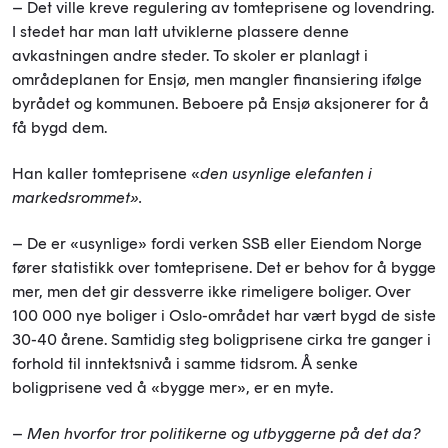
– Det ville kreve regulering av tomteprisene og lovendring.
I stedet har man latt utviklerne plassere denne
avkastningen andre steder. To skoler er planlagt i
områdeplanen for Ensjø, men mangler finansiering ifølge
byrådet og kommunen. Beboere på Ensjø aksjonerer for å
få bygd dem.
Han kaller tomteprisene «
den usynlige elefanten i
markedsrommet».
– De er «usynlige» fordi verken SSB eller Eiendom Norge
fører statistikk over tomteprisene. Det er behov for å bygge
mer, men det gir dessverre ikke rimeligere boliger. Over
100 000 nye boliger i Oslo-området har vært bygd de siste
30-40 årene. Samtidig steg boligprisene cirka tre ganger i
forhold til inntektsnivå i samme tidsrom. Å senke
boligprisene ved å «bygge mer», er en myte.
–
Men hvorfor tror politikerne og utbyggerne på det da?