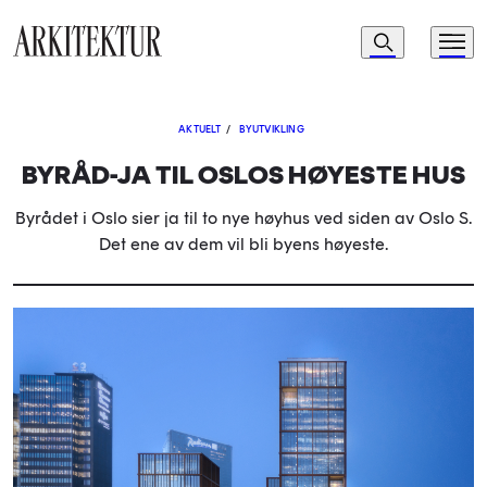
Navigasjon
Søk
Meny
Til startsiden
AKTUELT
/
BYUTVIKLING
BYRÅD-JA TIL OSLOS HØYESTE HUS
Byrådet i Oslo sier ja til to nye høyhus ved siden av Oslo S.
Det ene av dem vil bli byens høyeste.