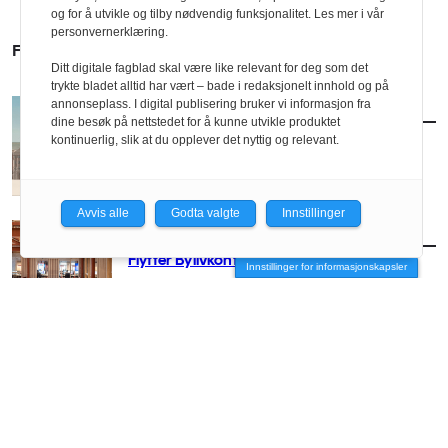
og for å utvikle og tilby nødvendig funksjonalitet. Les mer i vår
personvernerklæring.
FLERE SAKER
Ditt digitale fagblad skal være like relevant for deg som det
trykte bladet alltid har vært – bade i redaksjonelt innhold og på
annonseplass. I digital publisering bruker vi informasjon fra
AKTUELT
/
BYUTVIKLING
dine besøk på nettstedet for å kunne utvikle produktet
Vil utvikle Ullevål med klassisk formspråk
kontinuerlig, slik at du opplever det nyttig og relevant.
Avvis alle
Godta valgte
Innstillinger
AKTUELT
/
BYUTVIKLING
Flytter Bylivkonferansen til Oslo
Innstillinger for informasjonskapsler
AKTUELT
/
BYUTVIKLING
Link skal videreutvikle Ullevål-tomta