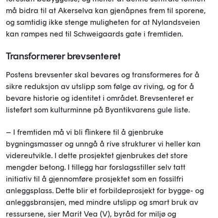
må bidra til at Akerselva kan gjenåpnes frem til sporene,
og samtidig ikke stenge muligheten for at Nylandsveien
kan rampes ned til Schweigaards gate i fremtiden.
Transformerer brevsenteret
Postens brevsenter skal bevares og transformeres for å
sikre reduksjon av utslipp som følge av riving, og for å
bevare historie og identitet i området. Brevsenteret er
listeført som kulturminne på Byantikvarens gule liste.
– I fremtiden må vi bli flinkere til å gjenbruke
bygningsmasser og unngå å rive strukturer vi heller kan
videreutvikle. I dette prosjektet gjenbrukes det store
mengder betong. I tillegg har forslagsstiller selv tatt
initiativ til å gjennomføre prosjektet som en fossilfri
anleggsplass. Dette blir et forbildeprosjekt for bygge- og
anleggsbransjen, med mindre utslipp og smart bruk av
ressursene, sier Marit Vea (V), byråd for miljø og