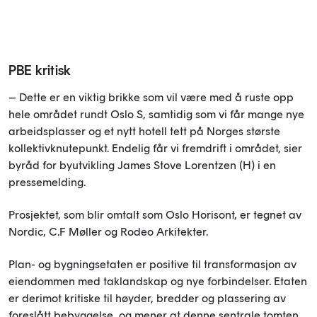
PBE kritisk
– Dette er en viktig brikke som vil være med å ruste opp
hele området rundt Oslo S, samtidig som vi får mange nye
arbeidsplasser og et nytt hotell tett på Norges største
kollektivknutepunkt. Endelig får vi fremdrift i området, sier
byråd for byutvikling James Stove Lorentzen (H) i en
pressemelding.
Prosjektet, som blir omtalt som Oslo Horisont, er tegnet av
Nordic, C.F Møller og Rodeo Arkitekter.
Plan- og bygningsetaten er positive til transformasjon av
eiendommen med taklandskap og nye forbindelser. Etaten
er derimot kritiske til høyder, bredder og plassering av
foreslått bebyggelse, og mener at denne sentrale tomten