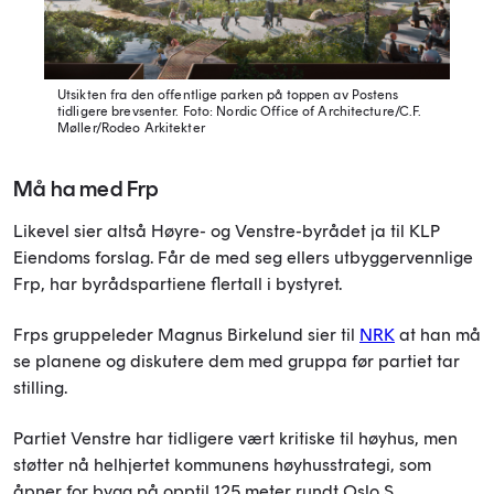
Utsikten fra den offentlige parken på toppen av Postens
tidligere brevsenter.
Foto: Nordic Office of Architecture/C.F.
Møller/Rodeo Arkitekter
Må ha med Frp
Likevel sier altså Høyre- og Venstre-byrådet ja til KLP
Eiendoms forslag. Får de med seg ellers utbyggervennlige
Frp, har byrådspartiene flertall i bystyret.
Frps gruppeleder Magnus Birkelund sier til
NRK
at han må
se planene og diskutere dem med gruppa før partiet tar
stilling.
Partiet Venstre har tidligere vært kritiske til høyhus, men
støtter nå helhjertet kommunens høyhusstrategi, som
åpner for bygg på opptil 125 meter rundt Oslo S.