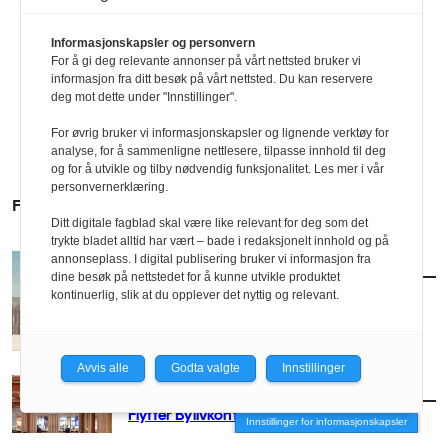
Informasjonskapsler og personvern
For å gi deg relevante annonser på vårt nettsted bruker vi
informasjon fra ditt besøk på vårt nettsted. Du kan reservere
deg mot dette under "Innstillinger".
For øvrig bruker vi informasjonskapsler og lignende verktøy for
analyse, for å sammenligne nettlesere, tilpasse innhold til deg
og for å utvikle og tilby nødvendig funksjonalitet. Les mer i vår
personvernerklæring.
FLERE SAKER
Ditt digitale fagblad skal være like relevant for deg som det
trykte bladet alltid har vært – bade i redaksjonelt innhold og på
annonseplass. I digital publisering bruker vi informasjon fra
AKTUELT
/
BYUTVIKLING
dine besøk på nettstedet for å kunne utvikle produktet
Vil utvikle Ullevål med klassisk formspråk
kontinuerlig, slik at du opplever det nyttig og relevant.
Avvis alle
Godta valgte
Innstillinger
AKTUELT
/
BYUTVIKLING
Flytter Bylivkonferansen til Oslo
Innstillinger for informasjonskapsler