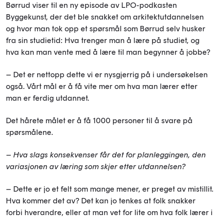
Børrud viser til en ny episode av LPO-podkasten
Byggekunst, der det ble snakket om arkitektutdannelsen
og hvor man tok opp et spørsmål som Børrud selv husker
fra sin studietid: Hva trenger man å lære på studiet, og
hva kan man vente med å lære til man begynner å jobbe?
– Det er nettopp dette vi er nysgjerrig på i undersøkelsen
også. Vårt mål er å få vite mer om hva man lærer etter
man er ferdig utdannet.
Det hårete målet er å få 1000 personer til å svare på
spørsmålene.
– Hva slags konsekvenser får det for planleggingen, den
variasjonen av læring som skjer etter utdannelsen?
– Dette er jo et felt som mange mener, er preget av mistillit.
Hva kommer det av? Det kan jo tenkes at folk snakker
forbi hverandre, eller at man vet for lite om hva folk lærer i