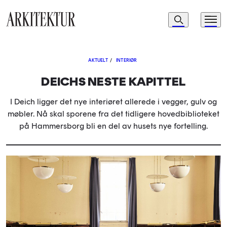
Navigasjon
Søk
Meny
Til startsiden
AKTUELT
/
INTERIØR
DEICHS NESTE KAPITTEL
I Deich ligger det nye interiøret allerede i vegger, gulv og
møbler. Nå skal sporene fra det tidligere hovedbiblioteket
på Hammersborg bli en del av husets nye fortelling.