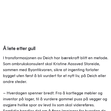
Å lete etter gull
I transformasjonen av Deich har bærekraft blitt en metode.
Som ombrukskonsulent skal Kristine Aassved Storeide,
sammen med Byantikvaren, sikre at ingenting forlater
bygget uten først å bli vurdert for et nytt liv, på Deich eller
andre steder.
– Hverdagen spenner bredt: Fra å kartlegge møbler og
inventar på lager, til å vurdere gammel puss på vegger og
avgjøre hvilke spor av levd liv som skal videreføres.
Samtidig handler det om å finne løsninger for hvordan de