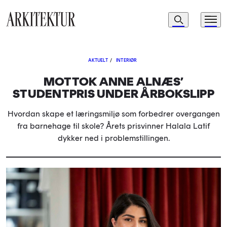
Navigasjon
Søk
Meny
Til startsiden
AKTUELT
/
INTERIØR
MOTTOK ANNE ALNÆS’
STUDENTPRIS UNDER ÅRBOKSLIPP
Hvordan skape et læringsmiljø som forbedrer overgangen
fra barnehage til skole? Årets prisvinner Halala Latif
dykker ned i problemstillingen.