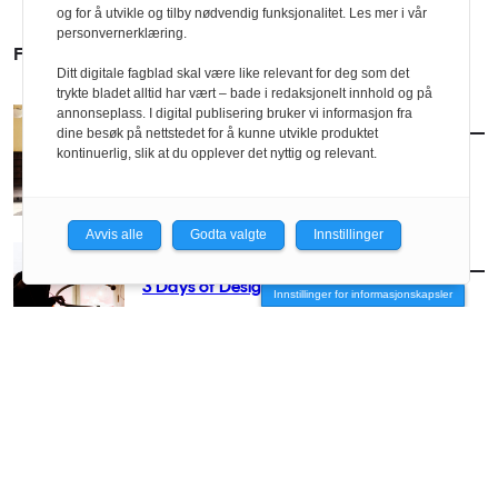
og for å utvikle og tilby nødvendig funksjonalitet. Les mer i vår
personvernerklæring.
FLERE SAKER
Ditt digitale fagblad skal være like relevant for deg som det
trykte bladet alltid har vært – bade i redaksjonelt innhold og på
annonseplass. I digital publisering bruker vi informasjon fra
AKTUELT
/
INTERIØR
dine besøk på nettstedet for å kunne utvikle produktet
Deichs neste kapittel
kontinuerlig, slik at du opplever det nyttig og relevant.
Avvis alle
Godta valgte
Innstillinger
AKTUELT
/
INTERIØR
3 Days of Design: Tilbake til prosessen
Innstillinger for informasjonskapsler
AKTUELT
/
INTERIØR
Ny NIL-president: – Vi trenger nye tanker