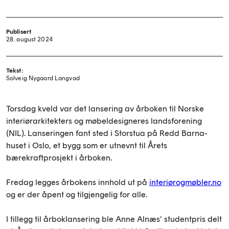
Publisert
28. august 2024
Tekst:
Solveig Nygaard Langvad
Torsdag kveld var det lansering av årboken til Norske
interiørarkitekters og møbeldesigneres landsforening
(NIL). Lanseringen fant sted i Storstua på Redd Barna-
huset i Oslo, et bygg som er utnevnt til Årets
bærekraftprosjekt i årboken.
Fredag legges årbokens innhold ut på
interiørogmøbler.no
og er der åpent og tilgjengelig for alle.
I tillegg til årboklansering ble Anne Alnæs’ studentpris delt