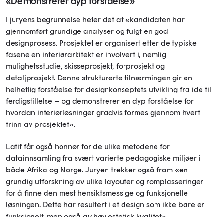
«Demonstrerer dyp forståelse»
I juryens begrunnelse heter det at «kandidaten har
gjennomført grundige analyser og fulgt en god
designprosess. Prosjektet er organisert etter de typiske
fasene en interiørarkitekt er involvert i, nemlig
mulighetsstudie, skisseprosjekt, forprosjekt og
detaljprosjekt. Denne strukturerte tilnærmingen gir en
helhetlig forståelse for designkonseptets utvikling fra idé til
ferdigstillelse – og demonstrerer en dyp forståelse for
hvordan interiørløsninger gradvis formes gjennom hvert
trinn av prosjektet».
Latif får også honnør for de ulike metodene for
datainnsamling fra svært varierte pedagogiske miljøer i
både Afrika og Norge. Juryen trekker også fram «
en
grundig utforskning av ulike layouter og romplasseringer
for å finne den mest hensiktsmessige og funksjonelle
løsningen. Dette har resultert i et design som ikke bare er
funksjonelt, men også av høy estetisk kvalitet».