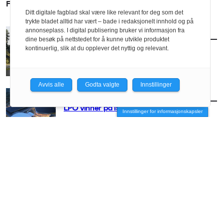
FLERE SAKER
Ditt digitale fagblad skal være like relevant for deg som det
trykte bladet alltid har vært – bade i redaksjonelt innhold og på
annonseplass. I digital publisering bruker vi informasjon fra
AKTUELT
/
KONKURRANSER
dine besøk på nettstedet for å kunne utvikle produktet
Fosset inn bidrag til Fossesenter
kontinuerlig, slik at du opplever det nyttig og relevant.
Avvis alle
Godta valgte
Innstillinger
AKTUELT
/
KONKURRANSER
LPO vinner på Island
Innstillinger for informasjonskapsler
AKTUELT
/
KONKURRANSER
Klargjør entreprise-konkurranse for
Hovedbygningen ved NTNU
AKTUELT
/
KONKURRANSER