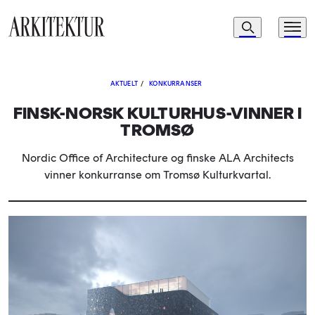
Navigasjon
Søk
Meny
Til startsiden
AKTUELT
/
KONKURRANSER
FINSK-NORSK KULTURHUS-VINNER I
TROMSØ
Nordic Office of Architecture og finske ALA Architects
vinner konkurranse om Tromsø Kulturkvartal.