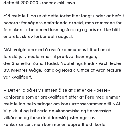
dette til 200 000 kroner ekskl. mva.
«Vi meldte tilbake at dette fortsatt er langt under anbefalt
honorar for såpass omfattende arbeid, men rammene for
fem ukers arbeid med løsningsforslag og pris er ikke blitt
endret», skrev forbundet i august.
NAL valgte dermed å avslå kommunens tilbud om å
foreslå jurymedlemmer til pre-kvalifiseringen,
der Snøhetta, Zaha Hadid, Nautelings Riedijk Architecten
BV, Mestres Wåge, Ratio og Nordic Office of Architecture
var kvalifisert.
– Det er jo på et vis litt leit å se at det er de «beste»
kontorene som er prekvalifisert etter at flere medlemmer
meldte inn bekymringer om konkurranserammene til NAL.
Vi gikk ut og kritiserte de økonomiske og tidsmessige
vilkårene og forsøkte å foreslå justeringer av
konkurransen, men kommunen opprettholdt korte