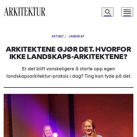
Navigasjon
Søk
Meny
Til startsiden
AKTUELT
/
LANDSKAP
ARKITEKTENE GJØR DET. HVORFOR
IKKE LANDSKAPS-ARKITEKTENE?
Er det blitt vanskeligere å starte opp egen
landskapsarkitektur-praksis i dag? Ting kan tyde på det.