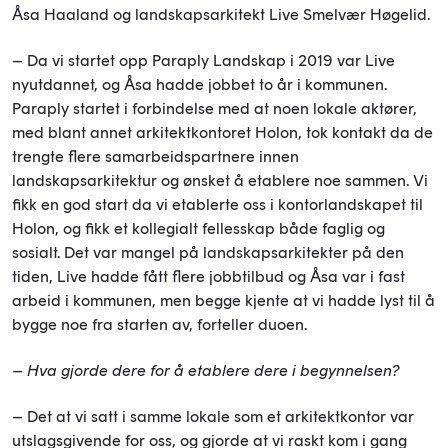
Åsa Haaland og landskapsarkitekt Live Smelvær Høgelid.
– Da vi startet opp Paraply Landskap i 2019 var Live
nyutdannet, og Åsa hadde jobbet to år i kommunen.
Paraply startet i forbindelse med at noen lokale aktører,
med blant annet arkitektkontoret Holon, tok kontakt da de
trengte flere samarbeidspartnere innen
landskapsarkitektur og ønsket å etablere noe sammen. Vi
fikk en god start da vi etablerte oss i kontorlandskapet til
Holon, og fikk et kollegialt fellesskap både faglig og
sosialt. Det var mangel på landskapsarkitekter på den
tiden, Live hadde fått flere jobbtilbud og Åsa var i fast
arbeid i kommunen, men begge kjente at vi hadde lyst til å
bygge noe fra starten av, forteller duoen.
– Hva gjorde dere for å etablere dere i begynnelsen?
– Det at vi satt i samme lokale som et arkitektkontor var
utslagsgivende for oss, og gjorde at vi raskt kom i gang