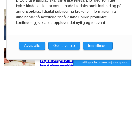
Ditt digitale fagblad skal være like relevant for deg som det
trykte bladet alltid har vært – bade i redaksjonelt innhold og på
annonseplass. I digital publisering bruker vi informasjon fra
AKTUELT
/
LANDSKAP
dine besøk på nettstedet for å kunne utvikle produktet
Oppnevner utvalg om arealnøytralitet
kontinuerlig, slik at du opplever det nyttig og relevant.
Avvis alle
Godta valgte
Innstillinger
AKTUELT
/
LANDSKAP
Nytt nasjonalt senter for hagekunst- og
Innstillinger for informasjonskapsler
landskapsarkitektur-historie
AKTUELT
/
LANDSKAP
Bjørbekk & Lindheim skal tegne parken i
Regjeringskvartalet
AKTUELT
/
LANDSKAP
Oslofjord, naturtap og stedsidentitet – kan