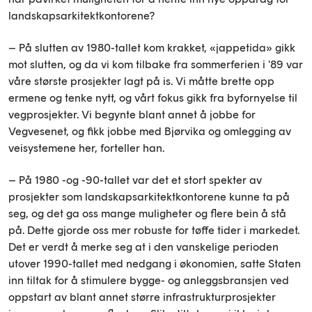
landskapsarkitektkontorene?
– På slutten av 1980-tallet kom krakket, «jappetida» gikk
mot slutten, og da vi kom tilbake fra sommerferien i '89 var
våre største prosjekter lagt på is. Vi måtte brette opp
ermene og tenke nytt, og vårt fokus gikk fra byfornyelse til
vegprosjekter. Vi begynte blant annet å jobbe for
Vegvesenet, og fikk jobbe med Bjørvika og omlegging av
veisystemene her, forteller han.
– På 1980 -og -90-tallet var det et stort spekter av
prosjekter som landskapsarkitektkontorene kunne ta på
seg, og det ga oss mange muligheter og flere bein å stå
på. Dette gjorde oss mer robuste for tøffe tider i markedet.
Det er verdt å merke seg at i den vanskelige perioden
utover 1990-tallet med nedgang i økonomien, satte Staten
inn tiltak for å stimulere bygge- og anleggsbransjen ved
oppstart av blant annet større infrastrukturprosjekter