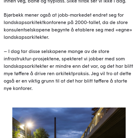
innen veg, bane og flyplass. Slike tiltak ser vi ikke i dag.
Bjørbekk mener også at jobb-markedet endret seg for
landskapsarkitektkontorene på 2000-tallet, da de store
konsulentselskapene begynte å etablere seg med «egne»
landskapsarkitekter.
– I dag tar disse selskapene mange av de store
infrastruktur-prosjektene, spekteret vi jobber med som
landskapsarkitekter er mindre enn det var, og det har blitt
mye tøffere å drive ren arkitektpraksis. Jeg vil tro at dette
også er en viktig grunn til at det har blitt tøffere å starte
nye kontorer.