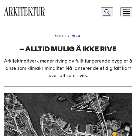
Navigasjon
Søk
Meny
Til startsiden
AKTUELT
/
MILJØ
– ALLTID MULIG Å IKKE RIVE
Arkitektnettverk mener riving av fullt fungerende bygg er å
anse som klimakriminalitet. Nå lanserer de et digitalt kart
over alt som rives.