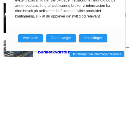
trykte bladet alltid har vært – bade i redaksjonelt innhold og på
annonseplass. I digital publisering bruker vi informasjon fra
AKTUELT
/
MILJØ
dine besøk på nettstedet for å kunne utvikle produktet
– Kan vi slutte med utredninger og komme i
kontinuerlig, slik at du opplever det nyttig og relevant.
gang?
Avvis alle
Godta valgte
Innstillinger
AKTUELT
/
MILJØ
Bunkerkvartal blir FutureBuilt-prosjekt
Innstillinger for informasjonskapsler
AKTUELT
/
MILJØ
Naust mot naturtap
AKTUELT
/
MILJØ
Lanserer plastkalkulator for bygg