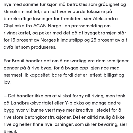
nye med samme funksjon må betraktes som grådighet og
klimakriminalitet, i en tid hvor vi burde fokusere på
bærekraftige løsninger for fremtiden, sier Aleksandra
Chylinska fra ACAN Norge i en pressemelding om
rivingskartet, og peker med det på at byggebransjen står
for 15 prosent av Norges klimautslipp og 25 prosent av alt
avfallet som produseres.
For Breuil handler det om å ansvarliggjøre dem som tjener
penger på å rive bygg, for å bygge opp igjen noe med
nærmest lik kapasitet, bare fordi det er lettest, billigst og
lov.
– Det handler ikke om at vi skal forby all riving, men tenk
på Landbrukskvartalet eller Y-blokka og mange andre
bygg hvor vi kunne vært mye mer kreative i stedet for å
rive store betongkonstruksjoner. Det er alltid mulig å ikke
rive og heller finne nye løsninger, som sikrer bevaring, sier
Breuil.