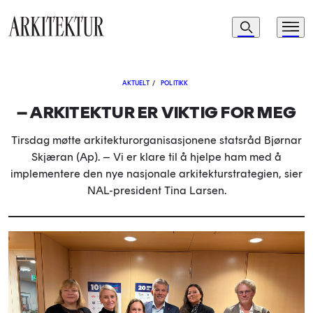
Navigasjon
Søk
Meny
Til startsiden
AKTUELT
/
POLITIKK
– ARKITEKTUR ER VIKTIG FOR MEG
Tirsdag møtte arkitekturorganisasjonene statsråd Bjørnar
Skjæran (Ap).
– V
i er klare til å hjelpe ham med å
implementere den nye nasjonale arkitekturstrategien, sier
NAL-president Tina Larsen.