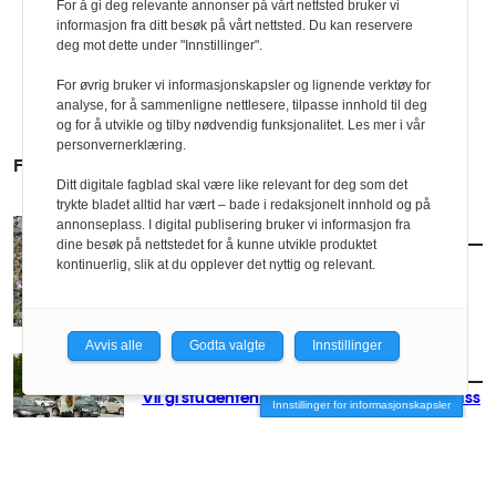
For å gi deg relevante annonser på vårt nettsted bruker vi
informasjon fra ditt besøk på vårt nettsted. Du kan reservere
deg mot dette under "Innstillinger".
For øvrig bruker vi informasjonskapsler og lignende verktøy for
analyse, for å sammenligne nettlesere, tilpasse innhold til deg
og for å utvikle og tilby nødvendig funksjonalitet. Les mer i vår
personvernerklæring.
FLERE SAKER
Ditt digitale fagblad skal være like relevant for deg som det
trykte bladet alltid har vært – bade i redaksjonelt innhold og på
annonseplass. I digital publisering bruker vi informasjon fra
AKTUELT
/
POLITIKK
dine besøk på nettstedet for å kunne utvikle produktet
Nytt forslag til småhusplan i Oslo
kontinuerlig, slik at du opplever det nyttig og relevant.
Avvis alle
Godta valgte
Innstillinger
AKTUELT
/
POLITIKK
Vil gi studentene husrom på parkeringsplass
Innstillinger for informasjonskapsler