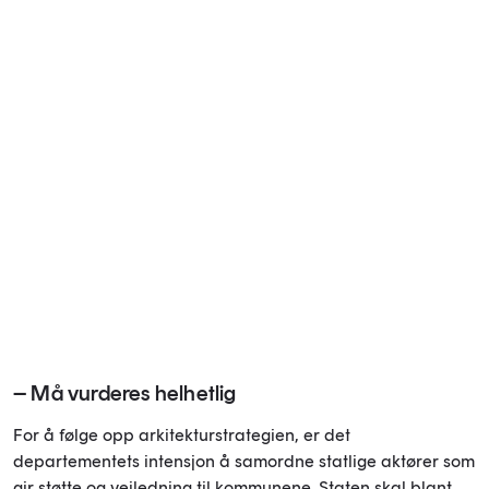
– Må vurderes helhetlig
For å følge opp arkitekturstrategien, er det
departementets intensjon å samordne statlige aktører som
gir støtte og veiledning til kommunene. Staten skal blant