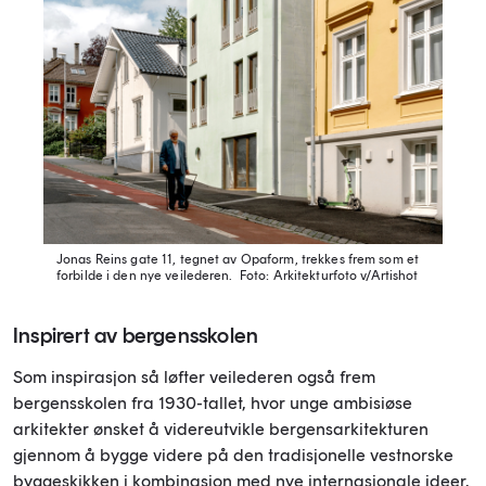
Jonas Reins gate 11, tegnet av Opaform, trekkes frem som et
forbilde i den nye veilederen.
Foto: Arkitekturfoto v/Artishot
Inspirert av bergensskolen
Som inspirasjon så løfter veilederen også frem
bergensskolen fra 1930-tallet, hvor unge ambisiøse
arkitekter ønsket å videreutvikle bergensarkitekturen
gjennom å bygge videre på den tradisjonelle vestnorske
byggeskikken i kombinasjon med nye internasjonale ideer.