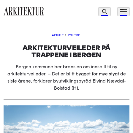
Navigasjon
Søk
Meny
Til startsiden
AKTUELT
/
POLITIKK
ARKITEKTURVEILEDER PÅ
TRAPPENE I BERGEN
Bergen kommune ber bransjen om innspill til ny
arkitekturveileder. – Det er blitt bygget for mye stygt de
siste årene, forklarer byutviklingsbyråd Eivind Nævdal-
Bolstad (H).