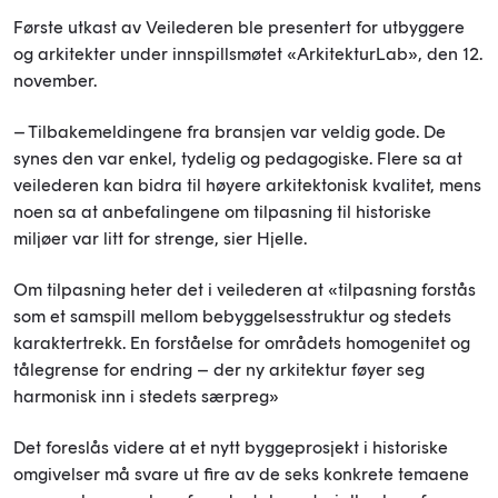
Første utkast av Veilederen ble presentert for utbyggere
og arkitekter under innspillsmøtet «ArkitekturLab», den 12.
november.
– Tilbakemeldingene fra bransjen var veldig gode. De
synes den var enkel, tydelig og pedagogiske. Flere sa at
veilederen kan bidra til høyere arkitektonisk kvalitet, mens
noen sa at anbefalingene om tilpasning til historiske
miljøer var litt for strenge, sier Hjelle.
Om tilpasning heter det i veilederen at «tilpasning forstås
som et samspill mellom bebyggelsesstruktur og stedets
karaktertrekk. En forståelse for områdets homogenitet og
tålegrense for endring – der ny arkitektur føyer seg
harmonisk inn i stedets særpreg»
Det foreslås videre at et nytt byggeprosjekt i historiske
omgivelser må svare ut fire av de seks konkrete temaene