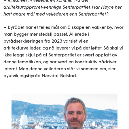
– Initiativet til veilederen kommer fra det
arkitekturopprøret-vennlige Senterpartiet. Har Høyre her
hatt andre mål med veilederen enn Senterpartiet?
– Byrådet har et felles mål om å skape en vakker by, hvor
man bygger mer stedstilpasset. Allerede i
byrådserklæringen fra 2023 varslet vi en
arkitekturveileder, og nå leverer vi på det løftet. Så skal vi
ikke legge skjul på at Senterpartiet er svært opptatt av
denne tematikken, og har vært en konstruktiv pådriver
internt. Men denne veilederen står vi sammen om, sier
byutviklingsbyråd Nævdal-Bolstad.