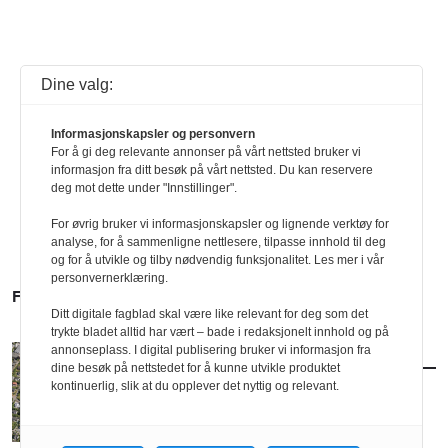
Dine valg:
Informasjonskapsler og personvern
For å gi deg relevante annonser på vårt nettsted bruker vi
informasjon fra ditt besøk på vårt nettsted. Du kan reservere
deg mot dette under "Innstillinger".
For øvrig bruker vi informasjonskapsler og lignende verktøy for
analyse, for å sammenligne nettlesere, tilpasse innhold til deg
og for å utvikle og tilby nødvendig funksjonalitet. Les mer i vår
personvernerklæring.
FLERE SAKER
Ditt digitale fagblad skal være like relevant for deg som det
trykte bladet alltid har vært – bade i redaksjonelt innhold og på
annonseplass. I digital publisering bruker vi informasjon fra
AKTUELT
/
POLITIKK
dine besøk på nettstedet for å kunne utvikle produktet
Nytt forslag til småhusplan i Oslo
kontinuerlig, slik at du opplever det nyttig og relevant.