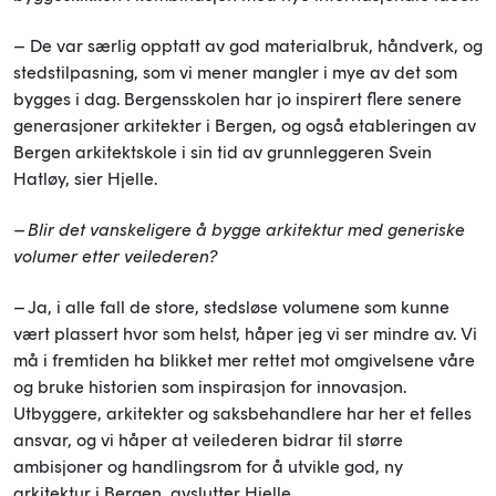
– De var særlig opptatt av god materialbruk, håndverk, og
stedstilpasning, som vi mener mangler i mye av det som
bygges i dag. Bergensskolen har jo inspirert flere senere
generasjoner arkitekter i Bergen, og også etableringen av
Bergen arkitektskole i sin tid av grunnleggeren Svein
Hatløy, sier Hjelle.
– Blir det vanskeligere å bygge arkitektur med generiske
volumer etter veilederen?
– Ja, i alle fall de store, stedsløse volumene som kunne
vært plassert hvor som helst, håper jeg vi ser mindre av. Vi
må i fremtiden ha blikket mer rettet mot omgivelsene våre
og bruke historien som inspirasjon for innovasjon.
Utbyggere, arkitekter og saksbehandlere har her et felles
ansvar, og vi håper at veilederen bidrar til større
ambisjoner og handlingsrom for å utvikle god, ny
arkitektur i Bergen, avslutter Hjelle.