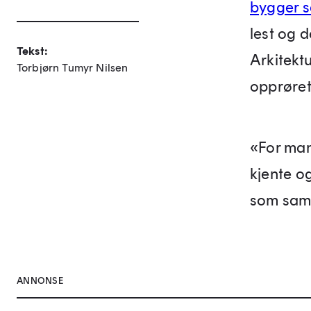
bygger s
lest og de
Tekst:
Arkitekt
Torbjørn Tumyr Nilsen
opprøret
«For man
kjente o
som samf
ANNONSE