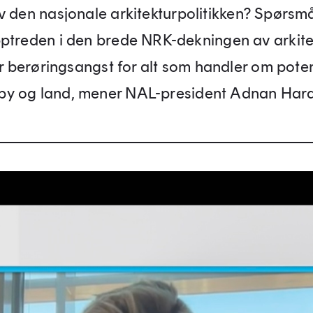
v den nasjonale arkitekturpolitikken? Spørsmål
pptreden i den brede NRK-dekningen av arkite
 berøringsangst for alt som handler om potens
by og land, mener NAL-president Adnan Har