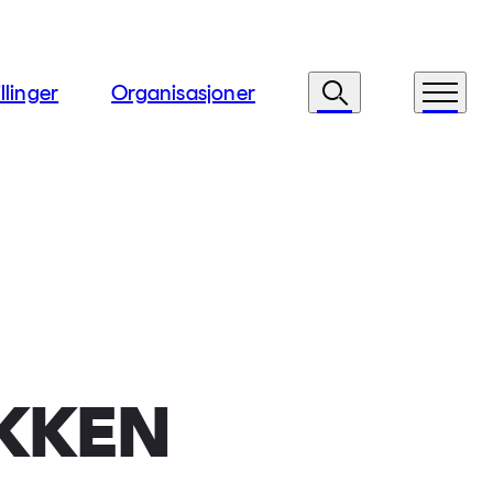
llinger
Organisasjoner
Søk
Meny
IKKEN