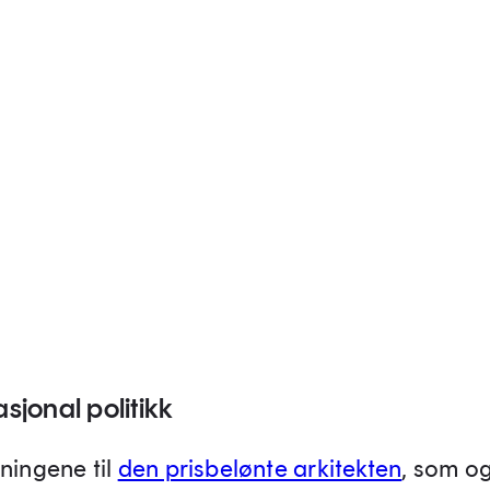
nasjonal politikk
sningene til
den prisbelønte arkitekten
, som o