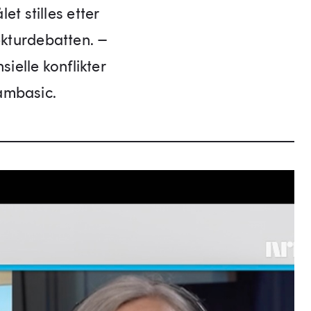
et stilles etter
kturdebatten. –
ielle konflikter
ambasic.