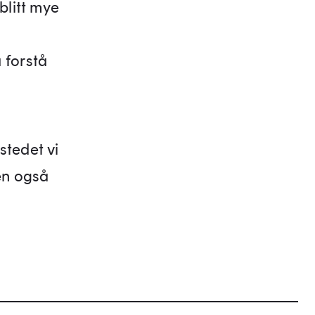
blitt mye
 forstå
stedet vi
en også