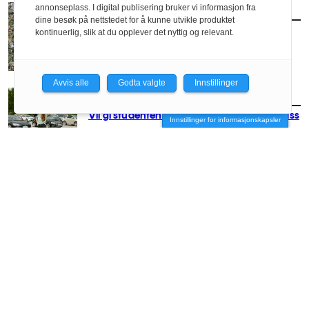
annonseplass. I digital publisering bruker vi informasjon fra
AKTUELT
/
POLITIKK
dine besøk på nettstedet for å kunne utvikle produktet
Nytt forslag til småhusplan i Oslo
kontinuerlig, slik at du opplever det nyttig og relevant.
Avvis alle
Godta valgte
Innstillinger
AKTUELT
/
POLITIKK
Vil gi studentene husrom på parkeringsplass
Innstillinger for informasjonskapsler
AKTUELT
/
POLITIKK
Ny dansk regjering med offensiv
boligpolitikk
AKTUELT
/
POLITIKK
Slår sammen DiBK og Husbanken