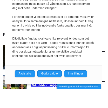
informasjon fra ditt besøk på vårt nettsted. Du kan reservere
deg mot dette under "Innstillinger".
For øvrig bruker vi informasjonskapsler og lignende verktøy for
analyse, for å sammenligne nettlesere, tilpasse innhold til deg
og for å utvikle og tilby nødvendig funksjonalitet. Les mer i vår
personvernerklæring.
FLERE SAKER
Ditt digitale fagblad skal være like relevant for deg som det
trykte bladet alltid har vært – bade i redaksjonelt innhold og på
annonseplass. I digital publisering bruker vi informasjon fra
AKTUELT
/
TEMA
dine besøk på nettstedet for å kunne utvikle produktet
Gammel arkitektur, ny kraft
kontinuerlig, slik at du opplever det nyttig og relevant.
Avvis alle
Godta valgte
Innstillinger
AKTUELT
/
TEMA
De standhaftige Tinn-soldatene
Innstillinger for informasjonskapsler