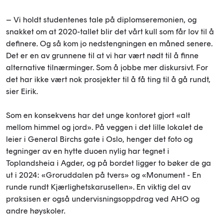
– Vi holdt studentenes tale på diplomseremonien, og
snakket om at 2020-tallet blir det vårt kull som får lov til å
definere. Og så kom jo nedstengningen en måned senere.
Det er en av grunnene til at vi har vært nødt til å finne
alternative tilnærminger. Som å jobbe mer diskursivt. For
det har ikke vært nok prosjekter til å få ting til å gå rundt,
sier Eirik.
Som en konsekvens har det unge kontoret gjort «alt
mellom himmel og jord». På veggen i det lille lokalet de
leier i General Birchs gate i Oslo, henger det foto og
tegninger av en hytte duoen nylig har tegnet i
Toplandsheia i Agder, og på bordet ligger to bøker de ga
ut i 2024: «Groruddalen på tvers» og «Monument - En
runde rundt Kjærlighetskarusellen». En viktig del av
praksisen er også undervisningsoppdrag ved AHO og
andre høyskoler.