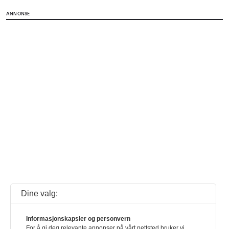
ANNONSE
Dine valg:
Informasjonskapsler og personvern
For å gi deg relevante annonser på vårt nettsted bruker vi