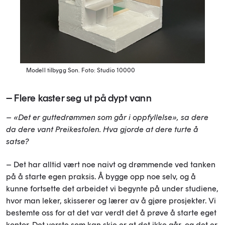
Modell tilbygg Son.
Foto: Studio 10000
– Flere kaster seg ut på dypt vann
– «Det er guttedrømmen som går i oppfyllelse», sa dere
da dere vant Preikestolen. Hva gjorde at dere turte å
satse?
– Det har alltid vært noe naivt og drømmende ved tanken
på å starte egen praksis. Å bygge opp noe selv, og å
kunne fortsette det arbeidet vi begynte på under studiene,
hvor man
leker,
skisserer og
lærer av å gjøre
prosjekter. Vi
bestemte oss for
at det var verdt det å prøve
å starte eget
kontor
. Det verste som kan skje er at det ikke går, og det er