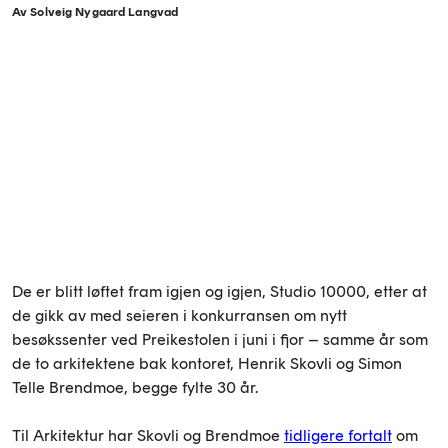
Av Solveig Nygaard Langvad
De er blitt løftet fram igjen og igjen, Studio 10000, etter at
de gikk av med seieren i konkurransen om nytt
besøkssenter ved Preikestolen i juni i fjor – samme år som
de to arkitektene bak kontoret, Henrik Skovli og Simon
Telle Brendmoe, begge fylte 30 år.
Til Arkitektur har Skovli og Brendmoe
tidligere fortalt
om