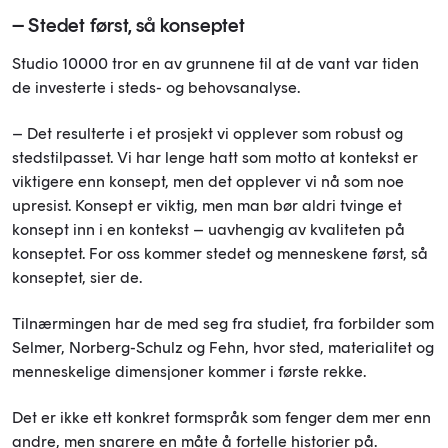
– Stedet først, så konseptet
Studio 10000 tror en av grunnene til at de vant var tiden
de investerte i steds- og behovsanalyse.
– Det resulterte i et prosjekt vi opplever som robust og
stedstilpasset. Vi har lenge hatt som motto at kontekst er
viktigere enn konsept, men det opplever vi nå som noe
upresist. Konsept er viktig, men
man bør aldri
tvinge et
konsept inn i en kontekst – uavhengig av kvaliteten på
konseptet. For oss kommer stedet og menneskene først, så
konseptet, sier de.
Tilnærmingen har de med seg fra studiet, fra forbilder som
Selmer, Norberg-Schulz og Fehn, hvor
sted,
materialitet og
menneskelige dimensjoner kommer i første rekke.
Det er ikke ett konkret formspråk som fenger dem mer enn
andre, men snarere en måte å fortelle historier på.