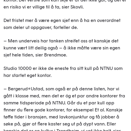
en risiko vi er villige til å ta, sier Skovli.
Det fristet mer å være egen sjef enn å ha en overordnet
som deler ut oppgaver, forteller de.
– Men underveis har tanken streifet oss at kanskje det
kunne vært litt deilig også – å ikke måtte være
sin egen
sjef hele tiden
, sier Brendmoe.
Studio 10000 er ikke de eneste fra sitt kull på NTNU som
har startet eget kontor.
– Bergerud+Ustad, som også er på denne listen, har vi
gått i klasse med, men det er óg et par andre kontorer
fra
samme tidsperiode på NTNU
. Går du et
par
kull opp
finner du flere gode kontorer, for eksempel Et al.
Kanskje
tøffe tider i bransjen, med lavkonjunktur og få jobber å
søke på, gjør at flere kaster seg ut på dypt vann. Eller
kanskje det er en kultur i Trondheim, vi vet ikke helt, sier