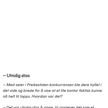
– Utrolig stas
– Med seier i Preikestolen-konkurransen ble dere hyllet i
det vide og brede for å vise at et lite kontor faktisk kunne
nå helt til topps. Hvordan var det?
– Det var utrolig stas å vinne. Vi opplever det som et