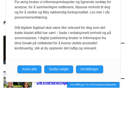
For øvrig bruker vi informasjonskapsler og lignende verktøy for
analyse, for å sammenligne nettlesere, tilpasse innhold til deg
og for å utvikle og tilby nødvendig funksjonalitet. Les mer i vår
personvernerklæring.
FLERE SAKER
Ditt digitale fagblad skal være like relevant for deg som det
trykte bladet alltid har vært – bade i redaksjonelt innhold og på
annonseplass. I digital publisering bruker vi informasjon fra
AKTUELT
/
TEMA
dine besøk på nettstedet for å kunne utvikle produktet
Gammel arkitektur, ny kraft
kontinuerlig, slik at du opplever det nyttig og relevant.
Avvis alle
Godta valgte
Innstillinger
AKTUELT
/
TEMA
De standhaftige Tinn-soldatene
Innstillinger for informasjonskapsler
AKTUELT
/
TEMA
Våre vakre vindmøller