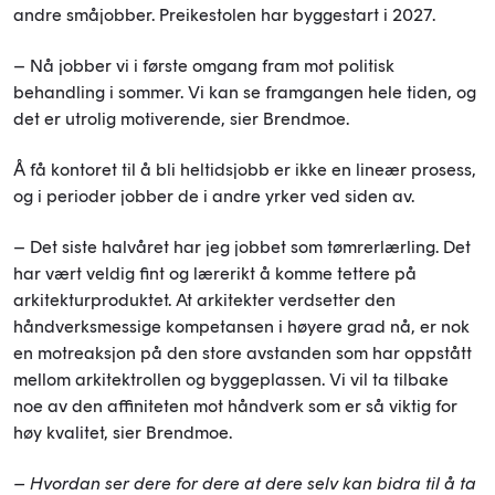
andre
småjobber. Preikestolen har byggestart i 2027.
– Nå jobber vi i første omgang fram mot politisk
behandling i sommer. Vi kan se framgangen hele tiden, og
det er utrolig motiverende, sier Brendmoe.
Å få kontoret til å bli heltidsjobb er ikke en lineær prosess,
og i perioder jobber de i andre yrker ved siden av.
– Det siste halvåret har jeg jobbet som tømrer
lærling
. Det
har vært veldig fint og lærerikt å komme tettere på
arkitektur
produktet. At arkitekter verdsetter den
håndverksmessige kompetansen
i
høyere
grad
nå, er nok
en motreaksjon på den store avstanden som har oppstått
mellom arkitektrollen og byggeplassen. Vi vil ta tilbake
noe av den affiniteten mot håndverk som er så viktig for
høy kvalitet, sier Brendmoe.
– Hvordan ser dere for dere at dere selv kan bidra til å ta