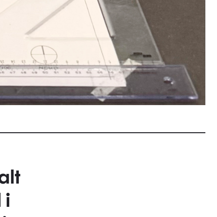
alt
 i