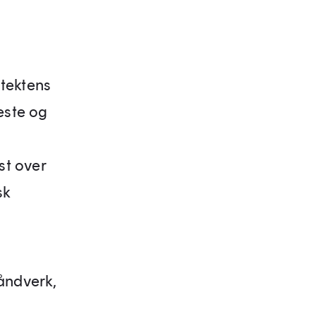
itektens
este og
st over
sk
håndverk,