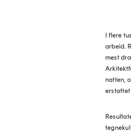
I flere t
arbeid. R
mest dra
Arkitektf
natten, o
erstatte
Resultat
tegnekul