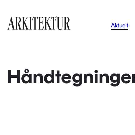
Navigas
Aktuelt
Til startsiden
Håndtegninge