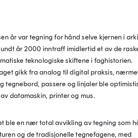
usen år var tegning for hånd selve kjernen i ark
undt år 2000 inntraff imidlertid et av de rask
matiske teknologiske skiftene i faghistorien.
aget gikk fra analog til digital praksis, nærme
g tegnebord, passere og linjaler ble optimisti
t av datamaskin, printer og mus.
et ble en nær total avvikling av tegning som 
turen og de tradisjonelle tegnefagene, med