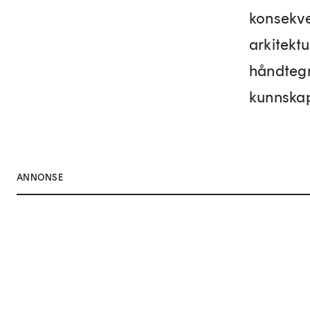
konsekven
arkitektu
håndtegn
kunnskap
ANNONSE