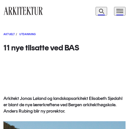
Navigasjon
Søk
Meny
Til startsiden
AKTUELT
/
UTDANNING
11 nye tilsatte ved BAS
Arkitekt Jonas Løland og landskapsarkitekt Elisabeth Sjødahl
er blant de nye lærerkreftene ved Bergen arkitekthøgskole.
Anders Rubing blir ny prorektor.