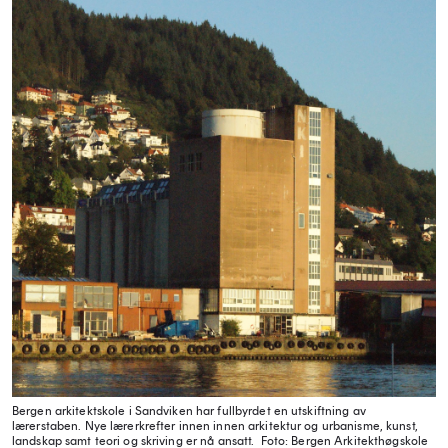
Bergen arkitektskole i Sandviken har fullbyrdet en utskiftning av
lærerstaben. Nye lærerkrefter innen innen arkitektur og urbanisme, kunst,
landskap samt teori og skriving er nå ansatt.
Foto: Bergen Arkitekthøgskole