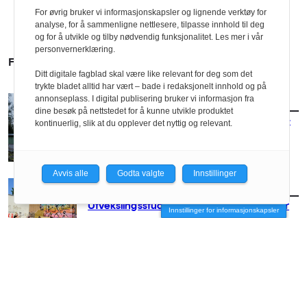
For øvrig bruker vi informasjonskapsler og lignende verktøy for
analyse, for å sammenligne nettlesere, tilpasse innhold til deg
og for å utvikle og tilby nødvendig funksjonalitet. Les mer i vår
personvernerklæring.
FLERE SAKER
Ditt digitale fagblad skal være like relevant for deg som det
trykte bladet alltid har vært – bade i redaksjonelt innhold og på
annonseplass. I digital publisering bruker vi informasjon fra
AKTUELT
/
UTDANNING
dine besøk på nettstedet for å kunne utvikle produktet
Foreslo ny bruk av forlatte trafostasjoner –
kontinuerlig, slik at du opplever det nyttig og relevant.
vant pris
Avvis alle
Godta valgte
Innstillinger
AKTUELT
/
UTDANNING
Utvekslingsstudenter holder liv i Trestykker
Innstillinger for informasjonskapsler
AKTUELT
/
UTDANNING
Hvor gjør vi av alt avfallet vårt?