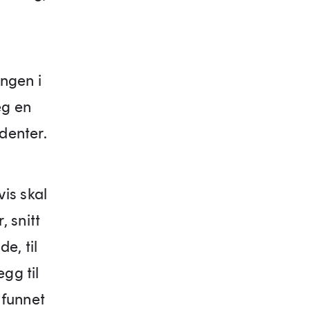
ngen i
eg en
udenter.
is skal
 snitt
e, til
gg til
 funnet