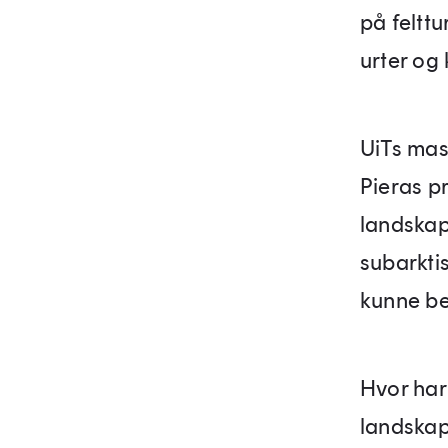
på feltt
urter og 
UiTs mast
Pieras pr
landskap
subarktis
kunne be
Hvor har
landskap