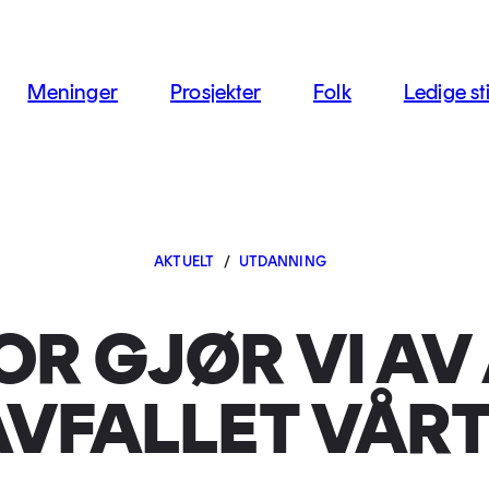
jon
Meninger
Prosjekter
Folk
Ledige sti
AKTUELT
/
UTDANNING
R GJØR VI AV
AVFALLET VÅRT