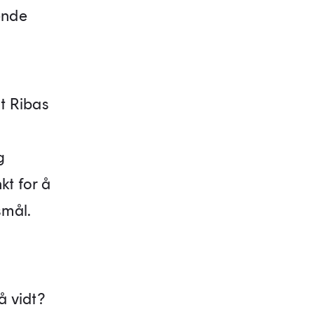
ende
lt Ribas
g
kt for å
smål.
å vidt?