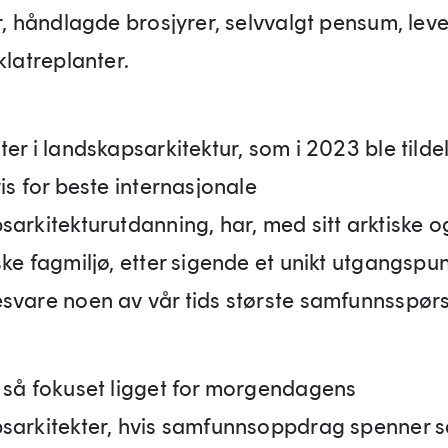
ur, håndlagde brosjyrer, selvvalgt pensum, lev
klatreplanter.
er i landskapsarkitektur, som i 2023 ble tilde
is for beste internasjonale
sarkitekturutdanning, har, med sitt arktiske o
ke fagmiljø, etter sigende et unikt utgangspun
svare noen av vår tids største samfunnsspør
 så fokuset ligget for morgendagens
sarkitekter, hvis samfunnsoppdrag spenner s