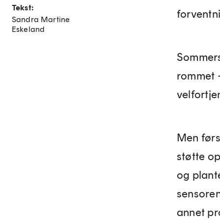
Tekst:
forventni
Sandra Martine
Eskeland
Sommers
rommet –
velfortje
Men førs
støtte o
og plant
sensorene
annet pr