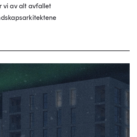
i av alt avfallet
ndskapsarkitektene