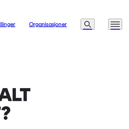
llinger
Organisasjoner
Søk
Meny
 ALT
?