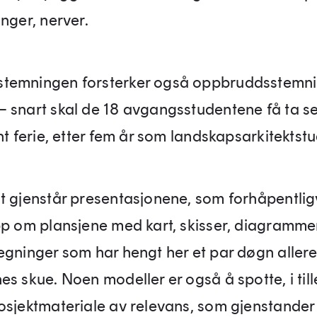
nger, nerver.
temningen forsterker også oppbruddsstemni
 snart skal de 18 avgangsstudentene få ta s
nt ferie, etter fem år som landskapsarkitektst
t gjenstår presentasjonene, som forhåpentligv
pp om plansjene med kart, skisser, diagrammer,
egninger som har hengt her et par døgn allered
s skue. Noen modeller er også å spotte, i tille
osjektmateriale av relevans, som gjenstander