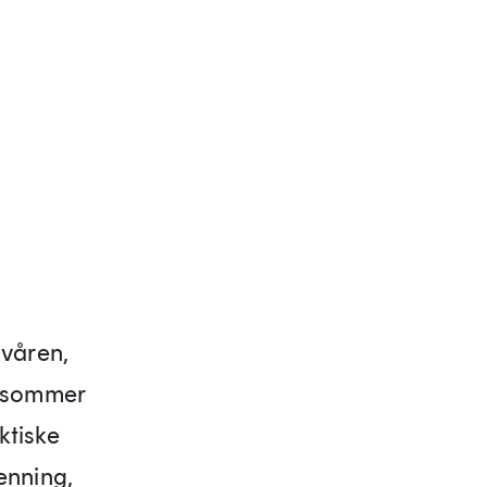
våren,
tt sommer
ktiske
penning,