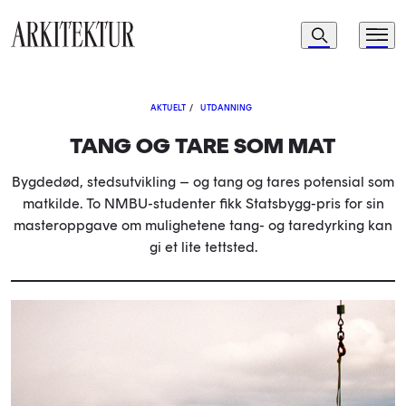
Navigasjon
Søk
Meny
Til startsiden
AKTUELT
/
UTDANNING
TANG OG TARE SOM MAT
Bygdedød, stedsutvikling – og tang og tares potensial som
matkilde. To NMBU-studenter fikk Statsbygg-pris for sin
masteroppgave om mulighetene tang- og taredyrking kan
gi et lite tettsted.