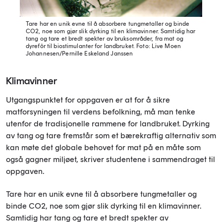
Tare har en unik evne til å absorbere tungmetaller og binde
CO2, noe som gjør slik dyrking til en klimavinner. Samtidig har
tang og tare et bredt spekter av bruksområder, fra mat og
dyrefôr til biostimulanter for landbruket.
Foto: Live Moen
Johannesen/Pernille Eskeland Janssen
Klimavinner
Utgangspunktet for oppgaven er at for å sikre
matforsyningen til verdens befolkning, må man tenke
utenfor de tradisjonelle rammene for landbruket. Dyrking
av tang og tare fremstår som et bærekraftig alternativ som
kan møte det globale behovet for mat på en måte som
også gagner miljøet, skriver studentene i sammendraget til
oppgaven.
Tare har en unik evne til å absorbere tungmetaller og
binde CO2, noe som gjør slik dyrking til en klimavinner.
Samtidig har tang og tare et bredt spekter av