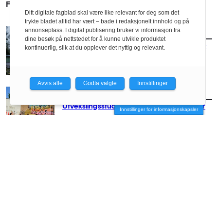
FLERE SAKER
Ditt digitale fagblad skal være like relevant for deg som det
trykte bladet alltid har vært – bade i redaksjonelt innhold og på
annonseplass. I digital publisering bruker vi informasjon fra
AKTUELT
/
UTDANNING
dine besøk på nettstedet for å kunne utvikle produktet
Foreslo ny bruk av forlatte trafostasjoner –
kontinuerlig, slik at du opplever det nyttig og relevant.
vant pris
Avvis alle
Godta valgte
Innstillinger
AKTUELT
/
UTDANNING
Utvekslingsstudenter holder liv i Trestykker
Innstillinger for informasjonskapsler
AKTUELT
/
UTDANNING
Hvor gjør vi av alt avfallet vårt?
AKTUELT
/
UTDANNING