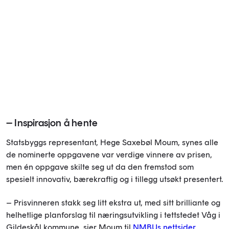
– Inspirasjon å hente
Statsbyggs representant, Hege Saxebøl Moum, synes alle
de nominerte oppgavene var verdige vinnere av prisen,
men én oppgave skilte seg ut da den fremstod som
spesielt innovativ, bærekraftig og i tillegg utsøkt presentert.
– Prisvinneren stakk seg litt ekstra ut, med sitt brilliante og
helhetlige planforslag til næringsutvikling i tettstedet Våg i
Gildeskål kommune, sier Moum til
NMBUs nettsider
.