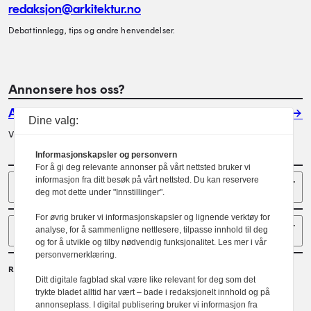
redaksjon@arkitektur.no
Debattinnlegg, tips og andre henvendelser.
Annonsere hos oss?
Annonser
Dine valg:
Vil du annonsere i Arkitektur? Les mer her.
Informasjonskapsler og personvern
For å gi deg relevante annonser på vårt nettsted bruker vi
Sider
informasjon fra ditt besøk på vårt nettsted. Du kan reservere
deg mot dette under "Innstillinger".
For øvrig bruker vi informasjonskapsler og lignende verktøy for
Følg oss
analyse, for å sammenligne nettlesere, tilpasse innhold til deg
og for å utvikle og tilby nødvendig funksjonalitet. Les mer i vår
personvernerklæring.
Redaktør
Ditt digitale fagblad skal være like relevant for deg som det
Gaute Brochmann
trykte bladet alltid har vært – bade i redaksjonelt innhold og på
annonseplass. I digital publisering bruker vi informasjon fra