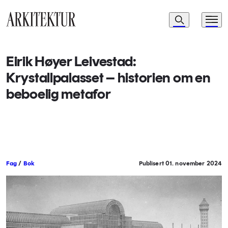
Navigasjon
Søk
Meny
Til startsiden
Eirik Høyer Leivestad:
Krystallpalasset – historien om en
beboelig metafor
Fag
/
Bok
Publisert 01. november 2024