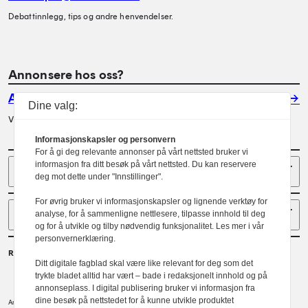
Debattinnlegg, tips og andre henvendelser.
Annonsere hos oss?
Annonser
Dine valg:
Vil du annonsere i Arkitektur? Les mer her.
Informasjonskapsler og personvern
For å gi deg relevante annonser på vårt nettsted bruker vi
Sider
informasjon fra ditt besøk på vårt nettsted. Du kan reservere
deg mot dette under "Innstillinger".
For øvrig bruker vi informasjonskapsler og lignende verktøy for
Følg oss
analyse, for å sammenligne nettlesere, tilpasse innhold til deg
og for å utvikle og tilby nødvendig funksjonalitet. Les mer i vår
personvernerklæring.
Redaktør
Ditt digitale fagblad skal være like relevant for deg som det
Gaute Brochmann
trykte bladet alltid har vært – bade i redaksjonelt innhold og på
annonseplass. I digital publisering bruker vi informasjon fra
dine besøk på nettstedet for å kunne utvikle produktet
Norske arkitekters landsforbund.
Arkitektur er et tidsskrift utgitt av